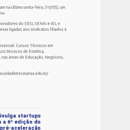
am na última sexta-feira, (10/05), um
no.
boradores do SESI, SENAI e IEL e
s ligadas aos sindicatos filiados à
resencial. Cursos Técnicos em
os técnicos de Estética,
, nas áreas de Educação, Negócios,
faculdadetresmarias.edu.br/
ivulga startups
 a 6ª edição do
pré-aceleração