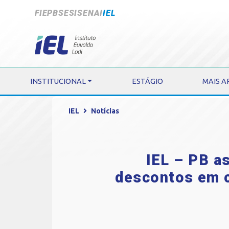
FIEPB
SESI
SENAI
IEL
INSTITUCIONAL
ESTÁGIO
MAIS A
IEL
Notícias
IEL – PB a
descontos em c