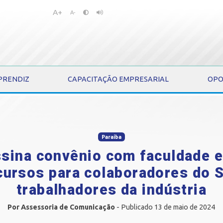
A+
Pular
Pular
A-
para
para
o
o
conteúdo
menu
PRENDIZ
CAPACITAÇÃO EMPRESARIAL
OPO
Paraíba
ssina convênio com faculdade e 
ursos para colaboradores do 
trabalhadores da indústria
Por Assessoria de Comunicação
- Publicado 13 de maio de 2024