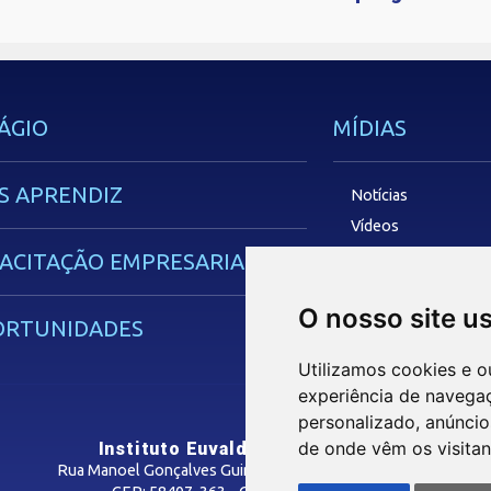
ÁGIO
MÍDIAS
S APRENDIZ
Notícias
Vídeos
Podcasts
ACITAÇÃO EMPRESARIAL
O nosso site u
OUVIDORIA
ORTUNIDADES
Utilizamos cookies e o
experiência de navega
personalizado, anúncios
de onde vêm os visitan
Instituto Euvaldo Lodi - Paraíba
Rua Manoel Gonçalves Guimarães, 195 - José Pinheiro