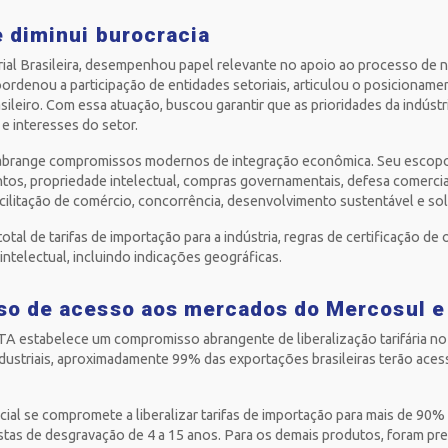
e diminui burocracia
rial Brasileira, desempenhou papel relevante no apoio ao processo de 
ordenou a participação de entidades setoriais, articulou o posicioname
ileiro. Com essa atuação, buscou garantir que as prioridades da indúst
 e interesses do setor.
brange compromissos modernos de integração econômica. Seu escopo 
ntos, propriedade intelectual, compras governamentais, defesa comercial
 facilitação de comércio, concorrência, desenvolvimento sustentável e so
otal de tarifas de importação para a indústria, regras de certificação de 
intelectual, incluindo indicações geográficas.
so de acesso aos mercados do Mercosul e
A estabelece um compromisso abrangente de liberalização tarifária no 
dustriais, aproximadamente 99% das exportações brasileiras terão ace
ial se compromete a liberalizar tarifas de importação para mais de 90% 
tas de desgravação de 4 a 15 anos. Para os demais produtos, foram prev