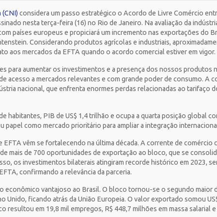
 (CNI)
considera um passo estratégico o Acordo de Livre Comércio ent
inado nesta terça-feira (16) no Rio de Janeiro. Na avaliação da indústri
om países europeus e propiciará um incremento nas exportações do Br
chtenstein. Considerando produtos agrícolas e industriais, aproximadam
iato aos mercados da EFTA quando o acordo comercial estiver em vigor.
es para aumentar os investimentos e a presença dos nossos produtos n
de acesso a mercados relevantes e com grande poder de consumo. A co
stria nacional, que enfrenta enormes perdas relacionadas ao tarifaço d
e habitantes, PIB de US$ 1,4 trilhão e ocupa a quarta posição global 
u papel como mercado prioritário para ampliar a integração internacional
 e EFTA vêm se fortalecendo na última década. A corrente de comércio
e de mais de 700 oportunidades de exportação ao bloco, que se consoli
sso, os investimentos bilaterais atingiram recorde histórico em 2023, 
 EFTA, confirmando a relevância da parceria.
o econômico vantajoso ao Brasil. O bloco tornou-se o segundo maior d
o Unido, ficando atrás da União Europeia. O valor exportado somou US$
oco resultou em 19,8 mil empregos, R$ 448,7 milhões em massa salarial 