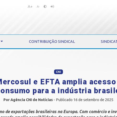
A+
Pular
Pular
A-
para
para
o
o
conteúdo
menu
CONTRIBUIÇÃO SINDICAL
SINDICA
CNI
Mercosul e EFTA amplia acesso
consumo para a indústria brasile
Por Agência CNI de Notícias
- Publicado 16 de setembro de 2025
no de exportações brasileiras na Europa. Com comércio e inv