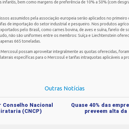
as infantis, bem como margens de preferência de 10% a 50% (com desgra
sos assumidos pela associação europeia serão aplicados no primeiro d
ifas de importação do setor industrial e pesqueiro. Nos produtos agríco
xportados pelo Brasil, como carnes bovina, de aves e suína, farelo de soja
udo, não são uniformes entre os membros: Suíça e Liechtenstein ofere
 apenas 665 toneladas.
o Mercosul possam aproveitar integralmente as quotas oferecidas, fora
laterais específicas para o Mercosul e tarifas intraquotas aplicáveis a p
Outras Notícias
ar Conselho Nacional
Quase 40% das empre
irataria (CNCP)
preveem alta da 