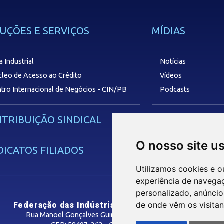
UÇÕES E SERVIÇOS
MÍDIAS
a Industrial
Notícias
leo de Acesso ao Crédito
Vídeos
tro Internacional de Negócios - CIN/PB
Podcasts
TRIBUIÇÃO SINDICAL
SAC
O nosso site u
DICATOS FILIADOS
Utilizamos cookies e o
experiência de navega
personalizado, anúncios
de onde vêm os visitan
Federação das Indústrias do Estado da Paraíba
Rua Manoel Gonçalves Guimarães, 195 - José Pinheiro