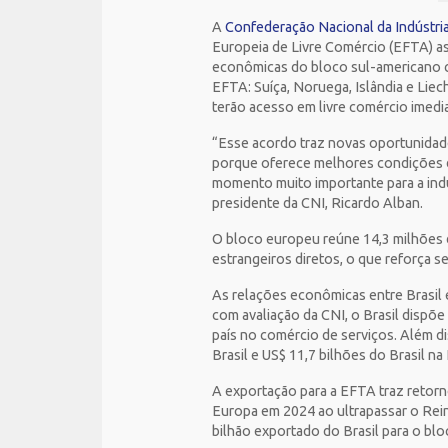
A
Confederação Nacional da Indústria
Europeia de Livre Comércio (EFTA) ass
econômicas do bloco sul-americano c
EFTA: Suíça, Noruega, Islândia e Lie
terão acesso em livre comércio imed
“Esse acordo traz novas oportunidad
porque oferece melhores condições 
momento muito importante para a indú
presidente da CNI, Ricardo Alban.
O bloco europeu reúne 14,3 milhões d
estrangeiros diretos, o que reforça se
As relações econômicas entre Brasil
com avaliação da CNI, o Brasil dispõ
país no comércio de serviços. Além di
Brasil e US$ 11,7 bilhões do Brasil na
A exportação para a EFTA traz retorn
Europa em 2024 ao ultrapassar o Rein
bilhão exportado do Brasil para o bl