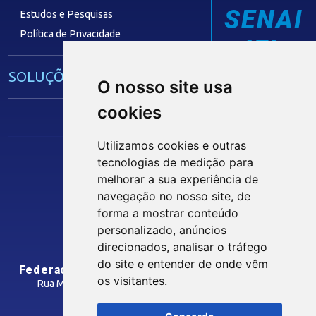
SENAI
Estudos e Pesquisas
Política de Privacidade
IEL
SOLUÇÕES E SERVIÇOS
O nosso site usa
cookies
Guia Industrial
Núcleo de Acesso ao Crédito
Utilizamos cookies e outras
Centro Internacional de Negócios -
tecnologias de medição para
CIN/PB
Siga nossas Redes Sociais
melhorar a sua experiência de
navegação no nosso site, de
forma a mostrar conteúdo
CONTRIBUIÇÃO SINDICAL
personalizado, anúncios
INTRANET
direcionados, analisar o tráfego
SINDICATOS FILIADOS
do site e entender de onde vêm
Federação das Indústrias do Estado da Paraíba
os visitantes.
Rua Manoel Gonçalves Guimarães, 195 - José Pinheiro
CEP: 58407-363 - Campina Grande-PB
MÍDIAS