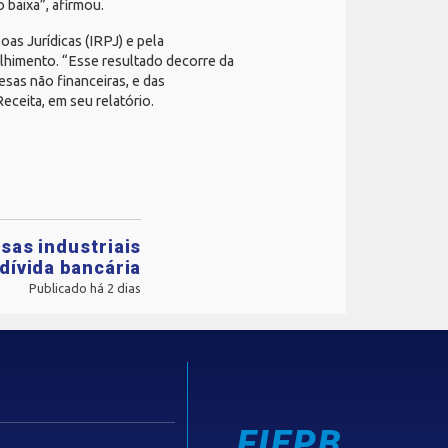
 baixa”, afirmou.
s Jurídicas (IRPJ) e pela
olhimento. “Esse resultado decorre da
sas não financeiras, e das
eceita, em seu relatório.
sas industriais
dívida bancária
Publicado há 2 dias
FIEPB