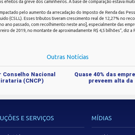
s efeitos da greve dos caminheiros. A base de comparação estava muito
 impactado pelo aumento da arrecadação do Imposto de Renda das Pessoa
quido (CSLL). Esses tributos tiveram crescimento real de 12,27% no rec
no ano passado, com recolhimento neste ano], especialmente das empre
reiro de 2019, no montante de aproximadamente R$ 4,5 bilhões”, diz a R
Outras Notícias
ar Conselho Nacional
Quase 40% das empre
irataria (CNCP)
preveem alta da 
UÇÕES E SERVIÇOS
MÍDIAS