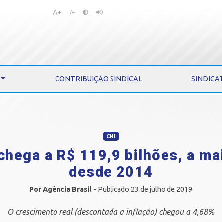
A+
Pular
Pular
A-
para
para
o
o
conteúdo
menu
CONTRIBUIÇÃO SINDICAL
SINDICA
CNI
hega a R$ 119,9 bilhões, a ma
desde 2014
Por Agência Brasil
- Publicado 23 de julho de 2019
O crescimento real (descontada a inflação) chegou a 4,68%