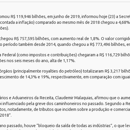
omou R$ 119,946 bilhões, em junho de 2019, informou hoje (23) a Secret
scontada a inflação) comparado ao mesmo mês de 2018 chegou a 4,68%.
ões).
chegou R$ 757,595 bilhões, com aumento real de 1,8%. O valor corrigid
o período também desde 2014, quando chegou a R$ 773,496 bilhões, em 
ta Federal (como impostos e contribuições) chegaram a R$ 116,729 bilh
es nos seis meses do ano, alta de 1,17%.
órgãos (principalmente royalties do petróleo) totalizaram R$ 3,217 bil
crescimento de 14,3% e 19%, respectivamente, em comparação com iguai
ários e Aduaneiros da Receita, Claudemir Malaquias, afirmou que o aum
influenciado pela greve dos caminhoneiros no passado. Segundo a Rece
utos, notadamente, de tributos que incidem sobre a produção e comercia
 2018”.
no passado, houve “bloqueio da saída de todas as indústrias”, o que l