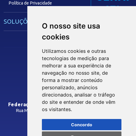
Política de Privacidade
IEL
SOLUÇÕES E SERVIÇOS
O nosso site usa
cookies
Guia Industrial
Núcleo de Acesso ao Crédito
Utilizamos cookies e outras
Centro Internacional de Negócios -
tecnologias de medição para
CIN/PB
melhorar a sua experiência de
Siga nossas Redes Sociais
navegação no nosso site, de
forma a mostrar conteúdo
CONTRIBUIÇÃO SINDICAL
personalizado, anúncios
INTRANET
direcionados, analisar o tráfego
SINDICATOS FILIADOS
do site e entender de onde vêm
Federação das Indústrias do Estado da Paraíba
os visitantes.
Rua Manoel Gonçalves Guimarães, 195 - José Pinheiro
CEP: 58407-363 - Campina Grande-PB
MÍDIAS
Concordo
Como Chegar