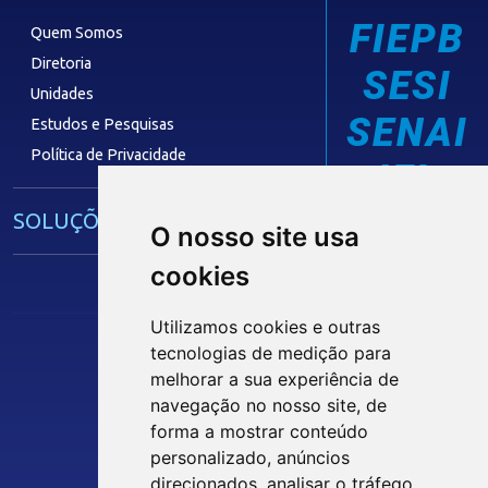
FIEPB
Quem Somos
Diretoria
SESI
Unidades
SENAI
Estudos e Pesquisas
Política de Privacidade
IEL
SOLUÇÕES E SERVIÇOS
O nosso site usa
cookies
Guia Industrial
Núcleo de Acesso ao Crédito
Utilizamos cookies e outras
Centro Internacional de Negócios -
tecnologias de medição para
CIN/PB
Siga nossas Redes Sociais
melhorar a sua experiência de
navegação no nosso site, de
forma a mostrar conteúdo
CONTRIBUIÇÃO SINDICAL
personalizado, anúncios
INTRANET
direcionados, analisar o tráfego