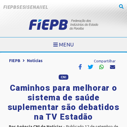
FIEPB
SESI
SENAI
IEL
MENU
FIEPB
Notícias
Compartilhar
CNI
Caminhos para melhorar o
sistema de saúde
suplementar são debatidos
na TV Estadão
Por Agência CNI de Notícias
- Publicado 12 de setembro de