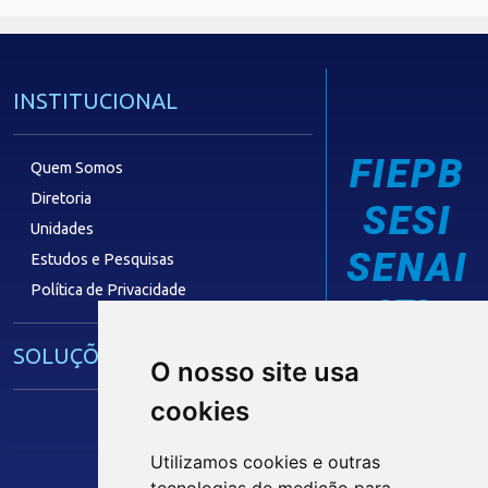
INSTITUCIONAL
FIEPB
Quem Somos
Diretoria
SESI
Unidades
SENAI
Estudos e Pesquisas
Política de Privacidade
IEL
SOLUÇÕES E SERVIÇOS
O nosso site usa
cookies
Guia Industrial
Núcleo de Acesso ao Crédito
Utilizamos cookies e outras
Centro Internacional de Negócios -