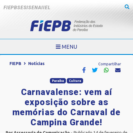
FIEPB
SESI
SENAI
IEL
MENU
FIEPB
Notícias
Compartilhar
Paraíba
Cultura
Carnavalense: vem aí
exposição sobre as
memórias do Carnaval de
Campina Grande!
Por Assessoria de Comunicação
- Publicado 14 de fevereiro de