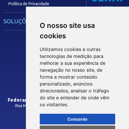
Política de Privacidade
IEL
SOLUÇÕES E SERVIÇOS
O nosso site usa
cookies
Guia Industrial
Núcleo de Acesso ao Crédito
Utilizamos cookies e outras
Centro Internacional de Negócios -
tecnologias de medição para
CIN/PB
Siga nossas Redes Sociais
melhorar a sua experiência de
navegação no nosso site, de
forma a mostrar conteúdo
CONTRIBUIÇÃO SINDICAL
personalizado, anúncios
INTRANET
direcionados, analisar o tráfego
SINDICATOS FILIADOS
do site e entender de onde vêm
Federação das Indústrias do Estado da Paraíba
os visitantes.
Rua Manoel Gonçalves Guimarães, 195 - José Pinheiro
CEP: 58407-363 - Campina Grande-PB
MÍDIAS
Concordo
Como Chegar