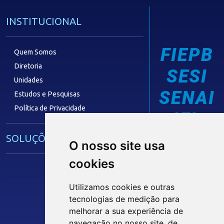
INSTITUCIONAL
FIEPB
Quem Somos
Diretoria
SESI
Unidades
SENAI
Estudos e Pesquisas
Política de Privacidade
IEL
SOLUÇÕES E SERVIÇOS
O nosso site usa
cookies
Guia Industrial
Núcleo de Acesso ao Crédito
Utilizamos cookies e outras
Centro Internacional de Negócios -
tecnologias de medição para
CIN/PB
melhorar a sua experiência de
Siga nossas Redes Sociais
navegação no nosso site, de