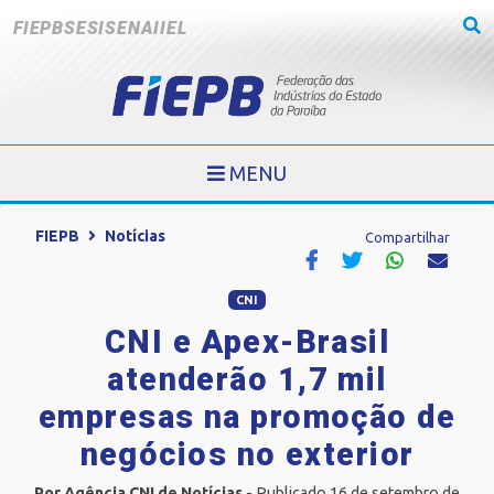
FIEPB
SESI
SENAI
IEL
MENU
FIEPB
Notícias
Compartilhar
CNI
CNI e Apex-Brasil
atenderão 1,7 mil
empresas na promoção de
negócios no exterior
Por Agência CNI de Notícias
- Publicado 16 de setembro de