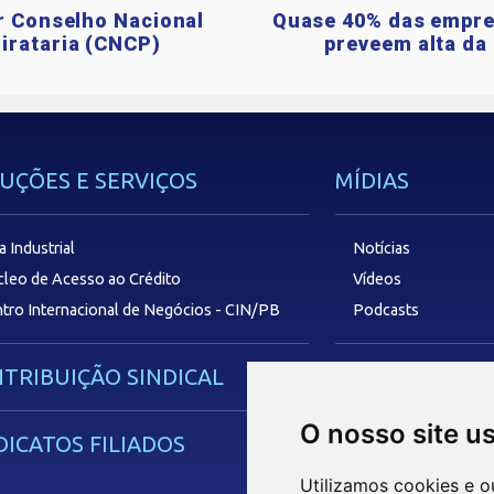
ar Conselho Nacional
Quase 40% das empre
irataria (CNCP)
preveem alta da 
UÇÕES E SERVIÇOS
MÍDIAS
a Industrial
Notícias
leo de Acesso ao Crédito
Vídeos
tro Internacional de Negócios - CIN/PB
Podcasts
TRIBUIÇÃO SINDICAL
SAC
O nosso site u
DICATOS FILIADOS
Utilizamos cookies e o