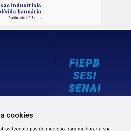
sas industriais
dívida bancária
Publicado há 3 dias
FIEPB
SESI
SENAI
IEL
sa cookies
utras tecnologias de medição para melhorar a sua