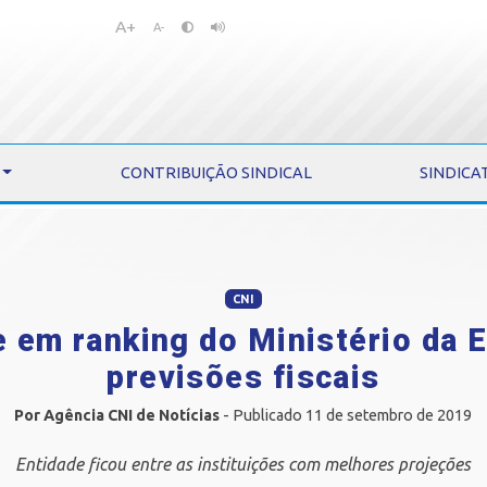
A+
Pular
Pular
A-
para
para
o
o
conteúdo
menu
CONTRIBUIÇÃO SINDICAL
SINDICA
CNI
e em ranking do Ministério da 
previsões fiscais
Por Agência CNI de Notícias
- Publicado 11 de setembro de 2019
Entidade ficou entre as instituições com melhores projeções