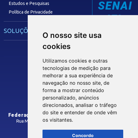
SENAI
Estudos e Pesquisas
Política de Privacidade
IEL
SOLUÇÕES E SERVIÇOS
O nosso site usa
cookies
Guia Industrial
Núcleo de Acesso ao Crédito
Utilizamos cookies e outras
Centro Internacional de Negócios -
tecnologias de medição para
CIN/PB
melhorar a sua experiência de
Siga nossas Redes Sociais
navegação no nosso site, de
forma a mostrar conteúdo
CONTRIBUIÇÃO SINDICAL
personalizado, anúncios
INTRANET
direcionados, analisar o tráfego
SINDICATOS FILIADOS
do site e entender de onde vêm
Federação das Indústrias do Estado da Paraíba
os visitantes.
Rua Manoel Gonçalves Guimarães, 195 - José Pinheiro
CEP: 58407-363 - Campina Grande-PB
MÍDIAS
Concordo
Como Chegar