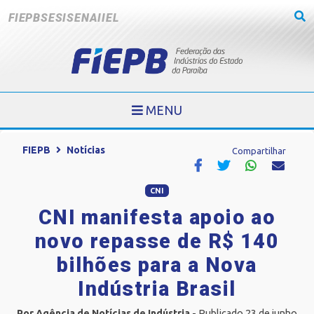
FIEPB
SESI
SENAI
IEL
MENU
FIEPB
Notícias
Compartilhar
CNI
CNI manifesta apoio ao
novo repasse de R$ 140
bilhões para a Nova
Indústria Brasil
Por Agência de Notícias de Indústria
- Publicado 23 de junho