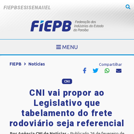
FIEPB
SESI
SENAI
IEL
MENU
FIEPB
Notícias
Compartilhar
CNI
CNI vai propor ao
Legislativo que
tabelamento do frete
rodoviário seja referencial
Por Agência CNI de Notícias
- Publicado 26 de fevereiro de