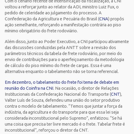
Com o cenário recente de intensificação da fiscalização, a CNI
voltou a reforçar junto ao relator da ADI, ministro Luiz Fux, o
pedido de celeridade ao julgamento do processo. A
Confederação da Agricultura e Pecuária do Brasil (
CNA
) propôs
ação semelhante, reforçando a manifestação contrária ao piso
mínimo obrigatório do frete rodoviário.
Além disso, junto ao Poder Executivo, a CNI participou ativamente
das discussões conduzidas pela ANTT sobre a revisão dos
parâmetros técnicos da tabela de frete rodoviário, por meio do
envio de contribuições para o aperfeiçoamento da metodologia
de cálculo do piso mínimo do frete de cargas. Essa é uma
alternativa enquanto o tabelamento não se torna referencial.
Em dezembro, o tabelamento do frete foi tema de debate em
reunião do Coinfra na CNI
. Na ocasião, o diretor de Relações
Institucionais da Confederação Nacional do Transporte (
CNT
),
Valter Luís de Souza, defendeu uma união do setor produtivo
contra o modelo de tabelamento. “Temos que juntar a força da
indústria, da agricultura e do transporte para que essa lei seja
considerada inconstitucional pelo Supremo”, enfatizou. “Se há
uma coisa que precisa ter livre mercado é o frete. Tabelar frete é
inconstitucional”, reforçou o diretor da CNT.