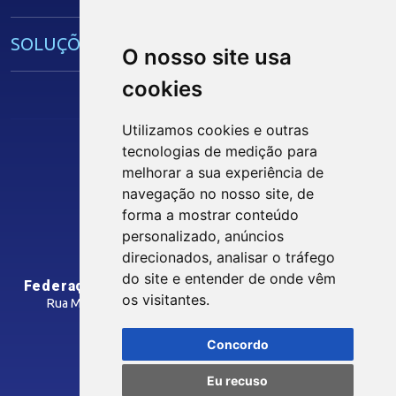
IEL
SOLUÇÕES E SERVIÇOS
O nosso site usa
cookies
Guia Industrial
Núcleo de Acesso ao Crédito
Utilizamos cookies e outras
Centro Internacional de Negócios -
tecnologias de medição para
CIN/PB
Siga nossas Redes Sociais
melhorar a sua experiência de
navegação no nosso site, de
forma a mostrar conteúdo
CONTRIBUIÇÃO SINDICAL
personalizado, anúncios
INTRANET
direcionados, analisar o tráfego
SINDICATOS FILIADOS
do site e entender de onde vêm
Federação das Indústrias do Estado da Paraíba
os visitantes.
Rua Manoel Gonçalves Guimarães, 195 - José Pinheiro
CEP: 58407-363 - Campina Grande-PB
MÍDIAS
Concordo
Como Chegar
Eu recuso
Notícias