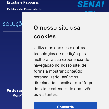
SENAI
Estudos e Pesquisas
Política de Privacidade
IEL
SOLUÇÕES E SERVIÇOS
O nosso site usa
cookies
Guia Industrial
Núcleo de Acesso ao Crédito
Utilizamos cookies e outras
Centro Internacional de Negócios -
tecnologias de medição para
CIN/PB
melhorar a sua experiência de
Siga nossas Redes Sociais
navegação no nosso site, de
forma a mostrar conteúdo
CONTRIBUIÇÃO SINDICAL
personalizado, anúncios
INTRANET
direcionados, analisar o tráfego
SINDICATOS FILIADOS
do site e entender de onde vêm
Federação das Indústrias do Estado da Paraíba
os visitantes.
Rua Manoel Gonçalves Guimarães, 195 - José Pinheiro
CEP: 58407-363 - Campina Grande-PB
MÍDIAS
Concordo
Como Chegar