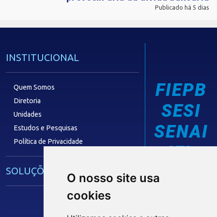
Publicado há 5 dias
INSTITUCIONAL
FIEPB
Quem Somos
Diretoria
SESI
Unidades
SENAI
Estudos e Pesquisas
Política de Privacidade
IEL
SOLUÇÕES E SERVIÇOS
O nosso site usa
cookies
Guia Industrial
Núcleo de Acesso ao Crédito