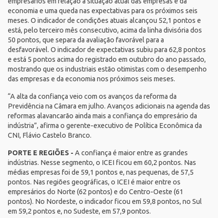
empresários em relação à situação atual das empresas e da
economia e uma queda nas expectativas para os próximos seis
meses. O indicador de condições atuais alcançou 52,1 pontos e
está, pelo terceiro mês consecutivo, acima da linha divisória dos
50 pontos, que separa da avaliação favorável para a
desfavorável. O indicador de expectativas subiu para 62,8 pontos
e está 5 pontos acima do registrado em outubro do ano passado,
mostrando que os industriais estão otimistas com o desempenho
das empresas e da economia nos próximos seis meses.
“A alta da confiança veio com os avanços da reforma da
Previdência na Câmara em julho. Avanços adicionais na agenda das
reformas alavancarão ainda mais a confiança do empresário da
indústria”, afirma o gerente-executivo de Política Econômica da
CNI, Flávio Castelo Branco.
PORTE E REGIÕES -
A confiança é maior entre as grandes
indústrias. Nesse segmento, o ICEI ficou em 60,2 pontos. Nas
médias empresas foi de 59,1 pontos e, nas pequenas, de 57,5
pontos. Nas regiões geográficas, o ICEI é maior entre os
empresários do Norte (62 pontos) e do Centro-Oeste (61
pontos). No Nordeste, o indicador ficou em 59,8 pontos, no Sul
em 59,2 pontos e, no Sudeste, em 57,9 pontos.