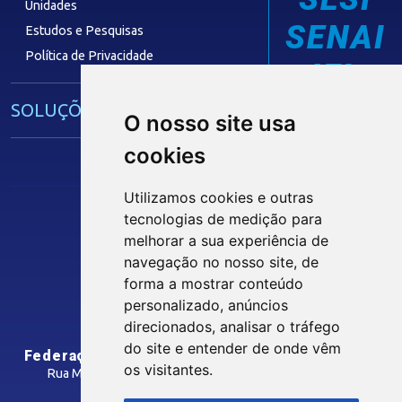
Unidades
SENAI
Estudos e Pesquisas
Política de Privacidade
IEL
SOLUÇÕES E SERVIÇOS
O nosso site usa
cookies
Guia Industrial
Núcleo de Acesso ao Crédito
Utilizamos cookies e outras
Centro Internacional de Negócios -
tecnologias de medição para
CIN/PB
melhorar a sua experiência de
Siga nossas Redes Sociais
navegação no nosso site, de
forma a mostrar conteúdo
CONTRIBUIÇÃO SINDICAL
personalizado, anúncios
INTRANET
direcionados, analisar o tráfego
SINDICATOS FILIADOS
do site e entender de onde vêm
Federação das Indústrias do Estado da Paraíba
os visitantes.
Rua Manoel Gonçalves Guimarães, 195 - José Pinheiro
CEP: 58407-363 - Campina Grande-PB
MÍDIAS