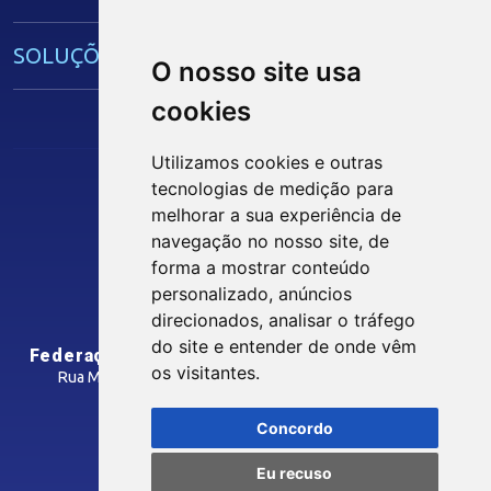
IEL
SOLUÇÕES E SERVIÇOS
O nosso site usa
cookies
Guia Industrial
Núcleo de Acesso ao Crédito
Utilizamos cookies e outras
Centro Internacional de Negócios -
tecnologias de medição para
CIN/PB
Siga nossas Redes Sociais
melhorar a sua experiência de
navegação no nosso site, de
forma a mostrar conteúdo
CONTRIBUIÇÃO SINDICAL
personalizado, anúncios
INTRANET
direcionados, analisar o tráfego
SINDICATOS FILIADOS
do site e entender de onde vêm
Federação das Indústrias do Estado da Paraíba
os visitantes.
Rua Manoel Gonçalves Guimarães, 195 - José Pinheiro
CEP: 58407-363 - Campina Grande-PB
MÍDIAS
Concordo
Como Chegar
Eu recuso
Notícias