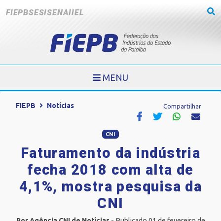
FIEPB
SESI
SENAI
IEL
MENU
FIEPB
Notícias
Compartilhar
CNI
Faturamento da indústria
fecha 2018 com alta de
4,1%, mostra pesquisa da
CNI
Por Agência CNI de Notícias
- Publicado 01 de fevereiro de