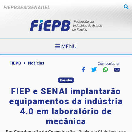
FIEPB
SESI
SENAI
IEL
MENU
FIEPB
Notícias
Compartilhar
Paraíba
FIEP e SENAI implantarão
equipamentos da indústria
4.0 em laboratório de
mecânica
Por Coordenação de Comunicação
- Publicado 03 de fevereiro