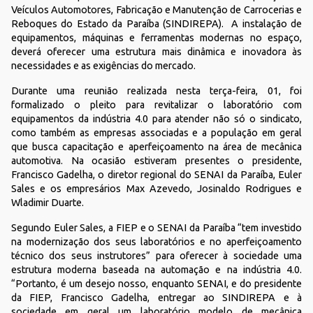
Veículos Automotores, Fabricação e Manutenção de Carrocerias e
Reboques do Estado da Paraíba (SINDIREPA). A instalação de
equipamentos, máquinas e ferramentas modernas no espaço,
deverá oferecer uma estrutura mais dinâmica e inovadora às
necessidades e as exigências do mercado.
Durante uma reunião realizada nesta terça-feira, 01, foi
formalizado o pleito para revitalizar o laboratório com
equipamentos da indústria 4.0 para atender não só o sindicato,
como também as empresas associadas e a população em geral
que busca capacitação e aperfeiçoamento na área de mecânica
automotiva. Na ocasião estiveram presentes o presidente,
Francisco Gadelha, o diretor regional do SENAI da Paraíba, Euler
Sales e os empresários Max Azevedo, Josinaldo Rodrigues e
Wladimir Duarte.
Segundo Euler Sales, a FIEP e o SENAI da Paraíba “tem investido
na modernização dos seus laboratórios e no aperfeiçoamento
técnico dos seus instrutores” para oferecer à sociedade uma
estrutura moderna baseada na automação e na indústria 4.0.
“Portanto, é um desejo nosso, enquanto SENAI, e do presidente
da FIEP, Francisco Gadelha, entregar ao SINDIREPA e à
sociedade em geral um laboratório modelo de mecânica