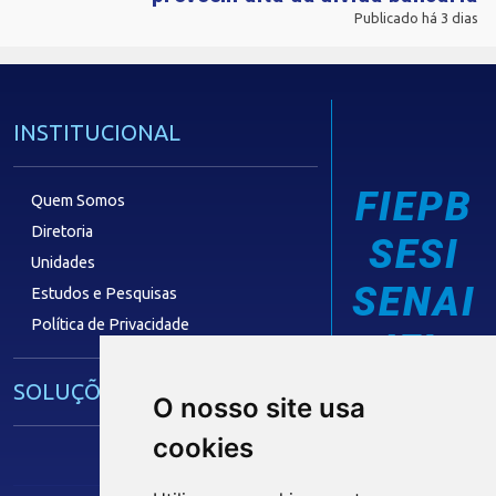
Publicado há 3 dias
INSTITUCIONAL
FIEPB
Quem Somos
Diretoria
SESI
Unidades
SENAI
Estudos e Pesquisas
Política de Privacidade
IEL
SOLUÇÕES E SERVIÇOS
O nosso site usa
cookies
Guia Industrial
Núcleo de Acesso ao Crédito