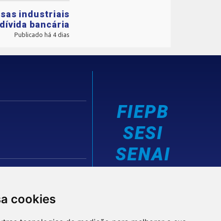
sas industriais
dívida bancária
Publicado há 4 dias
FIEPB
SESI
SENAI
IEL
sa cookies