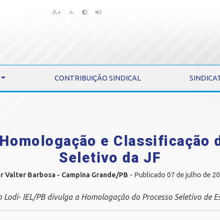
A+
Pular
Pular
A-
para
para
o
o
conteúdo
menu
CONTRIBUIÇÃO SINDICAL
SINDICA
 Homologação e Classificação
Seletivo da JF
r Valter Barbosa - Campina Grande/PB
- Publicado 07 de julho de 2
o Lodi- IEL/PB divulga a Homologação do Processo Seletivo de Es