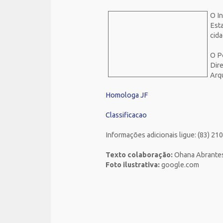
O I
Esta
cid
O Po
Dire
Arqu
Homologa JF
Classificacao
Informações adicionais ligue: (83) 21
Texto colaboração:
Ohana Abrante
Foto ilustrativa:
google.com