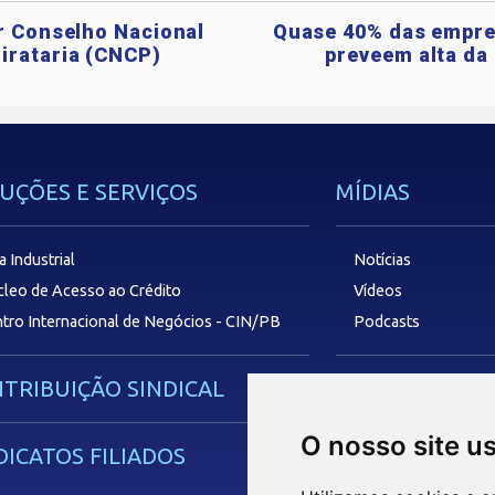
ar Conselho Nacional
Quase 40% das empre
irataria (CNCP)
preveem alta da 
UÇÕES E SERVIÇOS
MÍDIAS
a Industrial
Notícias
leo de Acesso ao Crédito
Vídeos
tro Internacional de Negócios - CIN/PB
Podcasts
TRIBUIÇÃO SINDICAL
SAC
O nosso site u
DICATOS FILIADOS