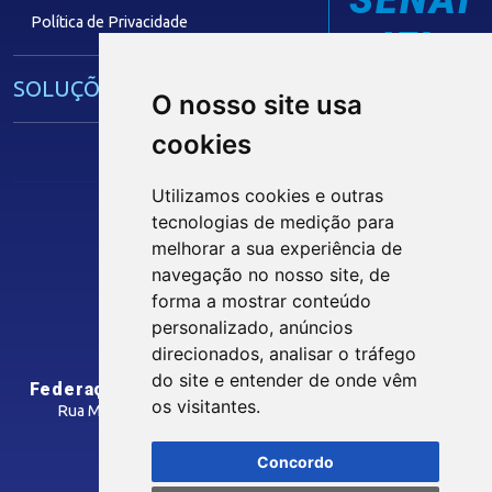
SENAI
Política de Privacidade
IEL
SOLUÇÕES E SERVIÇOS
O nosso site usa
cookies
Guia Industrial
Núcleo de Acesso ao Crédito
Utilizamos cookies e outras
Centro Internacional de Negócios -
tecnologias de medição para
CIN/PB
melhorar a sua experiência de
Siga nossas Redes Sociais
navegação no nosso site, de
forma a mostrar conteúdo
CONTRIBUIÇÃO SINDICAL
personalizado, anúncios
INTRANET
direcionados, analisar o tráfego
SINDICATOS FILIADOS
do site e entender de onde vêm
Federação das Indústrias do Estado da Paraíba
os visitantes.
Rua Manoel Gonçalves Guimarães, 195 - José Pinheiro
CEP: 58407-363 - Campina Grande-PB
MÍDIAS
Concordo
Como Chegar