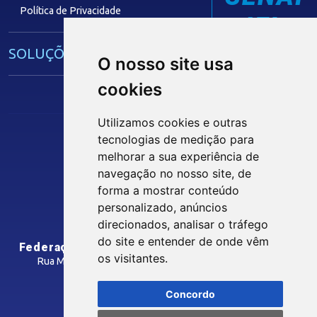
Política de Privacidade
IEL
SOLUÇÕES E SERVIÇOS
O nosso site usa
cookies
Guia Industrial
Núcleo de Acesso ao Crédito
Utilizamos cookies e outras
Centro Internacional de Negócios -
tecnologias de medição para
CIN/PB
Siga nossas Redes Sociais
melhorar a sua experiência de
navegação no nosso site, de
forma a mostrar conteúdo
CONTRIBUIÇÃO SINDICAL
personalizado, anúncios
INTRANET
direcionados, analisar o tráfego
SINDICATOS FILIADOS
do site e entender de onde vêm
Federação das Indústrias do Estado da Paraíba
os visitantes.
Rua Manoel Gonçalves Guimarães, 195 - José Pinheiro
CEP: 58407-363 - Campina Grande-PB
MÍDIAS
Concordo
Como Chegar