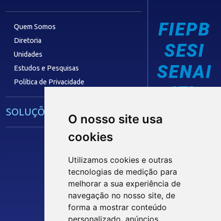
FIEPB
Quem Somos
Diretoria
SESI
Unidades
SENAI
Estudos e Pesquisas
Política de Privacidade
IEL
SOLUÇÕES E SERVIÇOS
O nosso site usa
cookies
Guia Industrial
Núcleo de Acesso ao Crédito
Utilizamos cookies e outras
Centro Internacional de Negócios -
tecnologias de medição para
CIN/PB
melhorar a sua experiência de
Siga nossas Redes Sociais
navegação no nosso site, de
forma a mostrar conteúdo
CONTRIBUIÇÃO SINDICAL
personalizado, anúncios
INTRANET