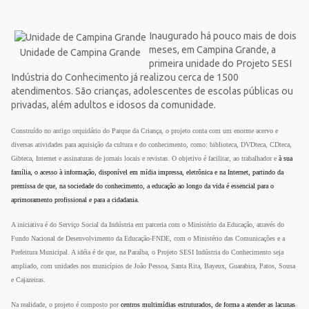
Inaugurado há pouco mais de dois
meses,
em Campina Grande
, a
Unidade de Campina Grande
primeira unidade do Projeto SESI
Indústria do Conhecimento já realizou cerca de 1500
atendimentos. São crianças, adolescentes de escolas públicas ou
privadas, além adultos e idosos da comunidade.
Construído no antigo orquidário do Parque da Criança, o projeto conta com um enorme acervo e
diversas atividades para aquisição da cultura e do conhecimento, como: biblioteca, DVDteca, CDteca,
Gibteca, Internet e assinaturas de jornais locais e revistas. O objetivo é facilitar, ao trabalhador e
à sua
família, o acesso à informação, disponível em mídia impressa, eletrônica e na Internet, partindo da
premissa de que, na sociedade do conhecimento, a educação ao longo da vida é essencial para o
aprimoramento profissional e para a cidadania.
A iniciativa é do Serviço Social da Indústria em parceria com o Ministério da Educação, através do
Fundo Nacional de Desenvolvimento da Educação-FNDE, com o Ministério das Comunicações e a
Prefeitura Municipal. A idéia é de que, na Paraíba, o Projeto SESI Indústria do Conhecimento seja
ampliado, com unidades nos municípios de João Pessoa, Santa Rita, Bayeux, Guarabira, Patos, Sousa
e Cajazeiras.
Na realidade, o projeto é composto por
centros multimídias estruturados, de forma a atender as lacunas