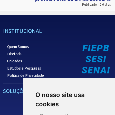
Publicado há 6 dias
INSTITUCIONAL
FIEPB
Quem Somos
Diretoria
SESI
Unidades
SENAI
Estudos e Pesquisas
Política de Privacidade
IEL
SOLUÇÕES E SERVIÇOS
O nosso site usa
cookies
Guia Industrial
Núcleo de Acesso ao Crédito