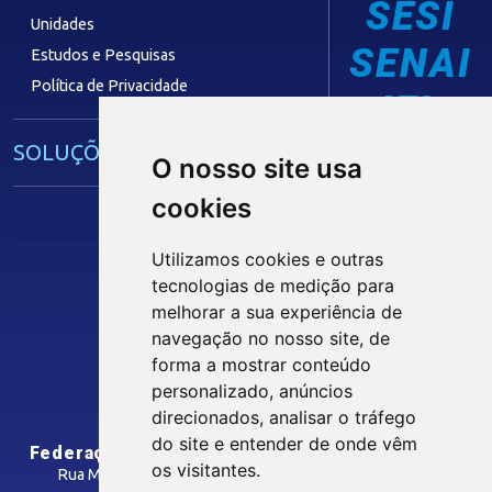
SESI
Unidades
SENAI
Estudos e Pesquisas
Política de Privacidade
IEL
SOLUÇÕES E SERVIÇOS
O nosso site usa
cookies
Guia Industrial
Núcleo de Acesso ao Crédito
Utilizamos cookies e outras
Centro Internacional de Negócios -
tecnologias de medição para
CIN/PB
melhorar a sua experiência de
Siga nossas Redes Sociais
navegação no nosso site, de
forma a mostrar conteúdo
CONTRIBUIÇÃO SINDICAL
personalizado, anúncios
INTRANET
direcionados, analisar o tráfego
SINDICATOS FILIADOS
do site e entender de onde vêm
Federação das Indústrias do Estado da Paraíba
os visitantes.
Rua Manoel Gonçalves Guimarães, 195 - José Pinheiro