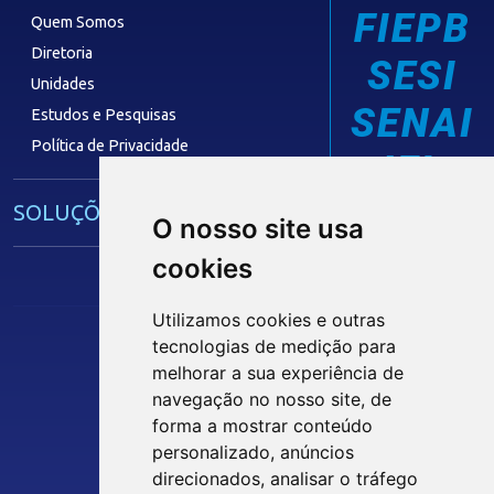
FIEPB
Quem Somos
Diretoria
SESI
Unidades
SENAI
Estudos e Pesquisas
Política de Privacidade
IEL
SOLUÇÕES E SERVIÇOS
O nosso site usa
cookies
Guia Industrial
Núcleo de Acesso ao Crédito
Utilizamos cookies e outras
Centro Internacional de Negócios -
tecnologias de medição para
CIN/PB
melhorar a sua experiência de
Siga nossas Redes Sociais
navegação no nosso site, de
forma a mostrar conteúdo
CONTRIBUIÇÃO SINDICAL
personalizado, anúncios
INTRANET
direcionados, analisar o tráfego