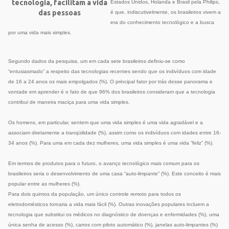
tecnologia, facilitam a vida
Estados Unidos, Holanda e Brasil pela Philips,
das pessoas
é que, indiscutivelmente, os brasileiros vivem a
era do conhecimento tecnológico e a busca
por uma vida mais simples.
Segundo dados da pesquisa, um em cada sete brasileiros definiu-se como
“entusiasmado” a respeito das tecnologias recentes sendo que os indivíduos com idade
de
16 a
24 anos os mais empolgados (%). O principal fator por trás desse panorama e
vontade em aprender é o fato de que 96% dos brasileiros consideram que a tecnologia
contribui de maneira maciça para uma vida simples.
Os homens, em particular, sentem que uma vida simples é uma vida agradável e a
associam diretamente a tranqüilidade (%), assim como os indivíduos com idades entre 16-
34 anos (%). Para uma em cada dez mulheres, uma vida simples é uma vida “feliz” (%).
Em termos de produtos para o futuro, o avanço tecnológico mais comum para os
brasileiros seria o desenvolvimento de uma casa “auto-limpante” (%). Este conceito é mais
popular entre as mulheres (%).
Para dois quintos da população, um único controle remoto para todos os
eletrodomésticos tornaria a vida mais fácil (%). Outras inovações populares incluem a
tecnologia que substitui os médicos no diagnóstico de doenças e enfermidades (%), uma
única senha de acesso (%), carros com piloto automático (%), janelas auto-limpantes (%)