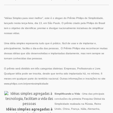
“Idéias Simples para viver melhor”, este é o slogan do Prêmio Philips de Simplicidade,
lançado nesta terça-feira, dia 13,
em São Paulo.
O
prêmio criado pela Philips do Brasil
tem o objetivo de identificar, premiar e divulgar nacionalmente iniciativas de simplificar
nossas vidas.
Uma idéia simples representa tudo que é prático, fácil de usar e de implantar e,
principalmente, facilita o dia-a-dia das pessoas.
O Prêmio Philips visa reconhecer muitas
dessas idéias que são desenvolvidas e implantadas diariamente, mas nem sempre se
tornam conhecidas das pessoas.
O prêmio será dividido em três categorias distintas: Empresas, Profissionais e Livre.
Qualquer idéia pode ser inscrita, desde que tenha sido implantada há, no mí­nimo, 6
meses em qualquer parte do território nacional. Outras informações e inscrições no site
www.philips.com.br/premiosimplicidade
Simplificando a Vida
- Uma das principais
conclusões da primeira Pesquisa Global da
Simplicidade realizada na Rússia, Reino
Idéias simples agregadas à
Unido, China, França, Itália, Alemanha,