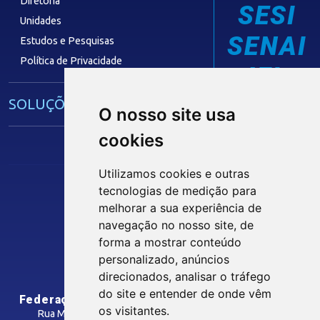
Diretoria
SESI
Unidades
SENAI
Estudos e Pesquisas
Política de Privacidade
IEL
SOLUÇÕES E SERVIÇOS
O nosso site usa
cookies
Guia Industrial
Núcleo de Acesso ao Crédito
Utilizamos cookies e outras
Centro Internacional de Negócios -
tecnologias de medição para
CIN/PB
Siga nossas Redes Sociais
melhorar a sua experiência de
navegação no nosso site, de
forma a mostrar conteúdo
CONTRIBUIÇÃO SINDICAL
personalizado, anúncios
INTRANET
direcionados, analisar o tráfego
SINDICATOS FILIADOS
do site e entender de onde vêm
Federação das Indústrias do Estado da Paraíba
os visitantes.
Rua Manoel Gonçalves Guimarães, 195 - José Pinheiro