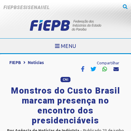
FIEPB
SESI
SENAI
IEL
MENU
FIEPB
Notícias
Compartilhar
CNI
Monstros do Custo Brasil
marcam presença no
encontro dos
presidenciáveis
Por Agência de Notícias de Indústria
- Publicado 23 de junho