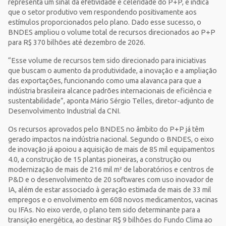
representa um sinal da efetividade e celeridade do P+P, e indica
que o setor produtivo vem respondendo positivamente aos
estímulos proporcionados pelo plano. Dado esse sucesso, o
BNDES ampliou o volume total de recursos direcionados ao P+P
para R$ 370 bilhões até dezembro de 2026.
“Esse volume de recursos tem sido direcionado para iniciativas
que buscam o aumento da produtividade, a inovação e a ampliação
das exportações, funcionando como uma alavanca para que a
indústria brasileira alcance padrões internacionais de eficiência e
sustentabilidade”, aponta Mário Sérgio Telles, diretor-adjunto de
Desenvolvimento Industrial da CNI.
Os recursos aprovados pelo BNDES no âmbito do P+P já têm
gerado impactos na indústria nacional. Segundo o BNDES, o eixo
de inovação já apoiou a aquisição de mais de 85 mil equipamentos
4.0, a construção de 15 plantas pioneiras, a construção ou
modernização de mais de 216 mil m² de laboratórios e centros de
P&D e o desenvolvimento de 20 softwares com uso inovador de
IA, além de estar associado à geração estimada de mais de 33 mil
empregos e o envolvimento em 608 novos medicamentos, vacinas
ou IFAs. No eixo verde, o plano tem sido determinante para a
transição energética, ao destinar R$ 9 bilhões do Fundo Clima ao