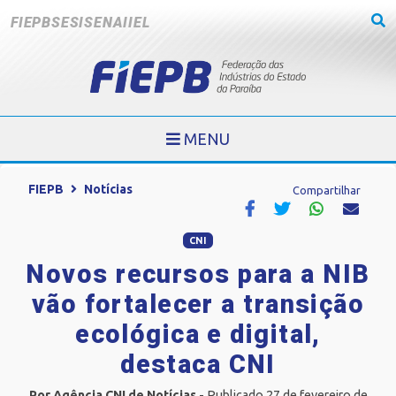
FIEPB
SESI
SENAI
IEL
MENU
FIEPB
Notícias
Compartilhar
CNI
Novos recursos para a NIB
vão fortalecer a transição
ecológica e digital,
destaca CNI
Por Agência CNI de Notícias
- Publicado 27 de fevereiro de