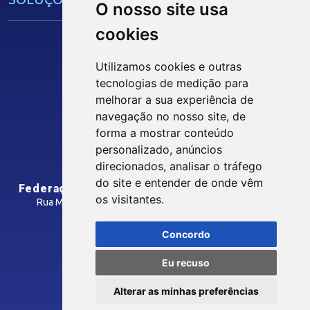
O nosso site usa
cookies
Guia Industrial
Núcleo de Acesso ao Crédito
Utilizamos cookies e outras
Centro Internacional de Negócios -
tecnologias de medição para
CIN/PB
melhorar a sua experiência de
Siga nossas Redes Sociais
navegação no nosso site, de
forma a mostrar conteúdo
CONTRIBUIÇÃO SINDICAL
personalizado, anúncios
INTRANET
direcionados, analisar o tráfego
SINDICATOS FILIADOS
do site e entender de onde vêm
Federação das Indústrias do Estado da Paraíba
os visitantes.
Rua Manoel Gonçalves Guimarães, 195 - José Pinheiro
CEP: 58407-363 - Campina Grande-PB
MÍDIAS
Concordo
Como Chegar
Eu recuso
Notícias
© 2026 FIEPB
Vídeos
Alterar as minhas preferências
Termos de Uso
Podcasts