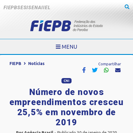
FIEPB
SESI
SENAI
IEL
MENU
FIEPB
Notícias
Compartilhar
CNI
Número de novos
empreendimentos cresceu
25,5% em novembro de
2019
Por Agência Brasil
- Publicado 30 de janeiro de 2020