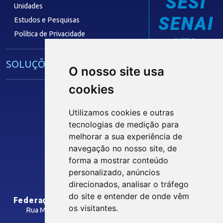
SESI
Unidades
SENAI
Estudos e Pesquisas
Política de Privacidade
IEL
SOLUÇÕES E SERVIÇOS
O nosso site usa
cookies
Guia Industrial
Núcleo de Acesso ao Crédito
Utilizamos cookies e outras
Centro Internacional de Negócios -
tecnologias de medição para
CIN/PB
Siga nossas Redes Sociais
melhorar a sua experiência de
navegação no nosso site, de
forma a mostrar conteúdo
CONTRIBUIÇÃO SINDICAL
personalizado, anúncios
INTRANET
direcionados, analisar o tráfego
SINDICATOS FILIADOS
do site e entender de onde vêm
Federação das Indústrias do Estado da Paraíba
os visitantes.
Rua Manoel Gonçalves Guimarães, 195 - José Pinheiro
CEP: 58407-363 - Campina Grande-PB