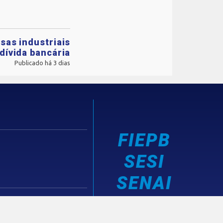
sas industriais
dívida bancária
Publicado há 3 dias
FIEPB
SESI
SENAI
IEL