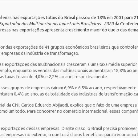
asileiras nas exportações totais do Brasil passou de 18% em 2001 para
portador das Multinacionais Industriais Brasileiras - 2020
da
Confeder
presas nas exportações apresenta crescimento maior do que o das demai
lor das exportações de 41 grupos econômicos brasileiros que controlam
s empresas da indústria de transformação.
 as exportações das multinacionais cresceram a uma taxa média superior
exemplo, enquanto as vendas das multinacionais aumentaram 18,8% ao a
as taxas foram de 4,0% e 2,2% ao ano, respectivamente.
esses grupos de empresas caíram 6,9% e 6,5% ao ano, respectivamente.
taram 0,4% ao ano, as da totalidade das indústrias de transformação c
al da CNI, Carlos Eduardo Abijaodi, explica que o fato de uma empresa br
omo um todo. Para concorrer no comércio internacional, essas companhi
 exportações dessas empresas. Diante disso, o Brasil precisa promover 
s empresas no exterior, o que trará claros benefícios para a economia bra