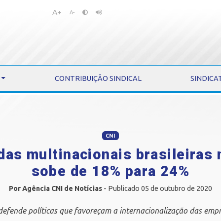
A+
Pular
Pular
A-
para
para
o
o
conteúdo
menu
CONTRIBUIÇÃO SINDICAL
SINDICA
CNI
das multinacionais brasileiras
sobe de 18% para 24%
Por Agência CNI de Notícias
- Publicado 05 de outubro de 2020
defende políticas que favoreçam a internacionalização das emp