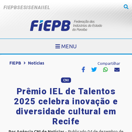
FIEPB
SESI
SENAI
IEL
MENU
FIEPB
Notícias
Compartilhar
CNI
Prêmio IEL de Talentos
2025 celebra inovação e
diversidade cultural em
Recife
Por Agência CNI de Notícias
- Publicado 04 de dezembro de