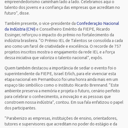
empreendedorismo caminham lado a lado. Celebramos aqui o
talento dos jovens e a confiança das empresas que acreditam no
futuro”, disse.
Também presente, o vice-presidente da
Confederação Nacional
da Indústria (CNI)
e Conselheiro Emérito da FIEPE, Ricardo
Essinger, reforçou o impacto do prêmio no fortalecimento da
indústria brasileira. “O Prêmio IEL de Talentos se consolida a cada
ano como um farol de criatividade e excelência. O recorde de 757
projetos inscritos mostra o engajamento da rede IEL e a força
dessa iniciativa que valoriza o talento nacional”, expôs.
Quem também destacou a importância de sediar o evento foi o
superintendente da FIEPE, Israel Erlich, para ele vivenciar esta
etapa nacional em Pernambuco foi uma honra ainda mais em um
espaço tão simbólico como o Instituto Ricardo Brennand. “Este
ambiente preserva a memória e projeta o futuro, cenário perfeito
para celebrar o conhecimento, a inovação e as pessoas que
constroem nossa indústria”, contou. Em sua fala enfatizou o papel
dos participantes.
“Parabenizo as empresas, instituições de ensino, orientadores,
tutores e supervisores que acreditam no poder do estágio e da