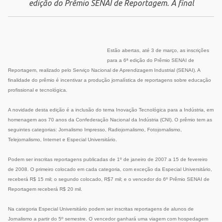
edição do Prêmio SENAI de Reportagem. A final
Estão abertas, até 3 de março, as inscrições
para a 6ª edição do Prêmio SENAI de
Reportagem, realizado pelo Serviço Nacional de Aprendizagem Industrial (SENAI). A
finalidade do prêmio é incentivar a produção jornalística de reportagens sobre educação
profissional e tecnológica.
A novidade desta edição é a inclusão do tema Inovação Tecnológica para a Indústria, em
homenagem aos 70 anos da Confederação Nacional da Indústria (CNI). O prêmio tem as
seguintes categorias: Jornalismo Impresso, Radiojornalismo, Fotojornalismo,
Telejornalismo, Internet e Especial Universitário.
Podem ser inscritas reportagens publicadas de 1º de janeiro de 2007 a 15 de fevereiro
de 2008. O primeiro colocado em cada categoria, com exceção da Especial Universitário,
receberá R$ 15 mil; o segundo colocado, R$7 mil; e o vencedor do 6º Prêmio SENAI de
Reportagem receberá R$ 20 mil.
Na categoria Especial Universitário podem ser inscritas reportagens de alunos de
Jornalismo a partir do 5º semestre. O vencedor ganhará uma viagem com hospedagem