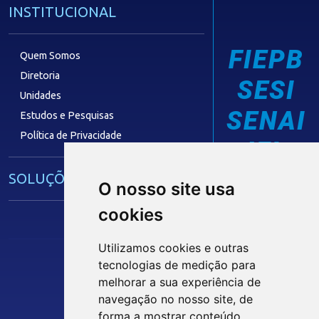
INSTITUCIONAL
FIEPB
Quem Somos
Diretoria
SESI
Unidades
SENAI
Estudos e Pesquisas
Política de Privacidade
IEL
SOLUÇÕES E SERVIÇOS
O nosso site usa
cookies
Guia Industrial
Núcleo de Acesso ao Crédito
Utilizamos cookies e outras
Centro Internacional de Negócios -
tecnologias de medição para
CIN/PB
melhorar a sua experiência de
Siga nossas Redes Sociais
navegação no nosso site, de
forma a mostrar conteúdo