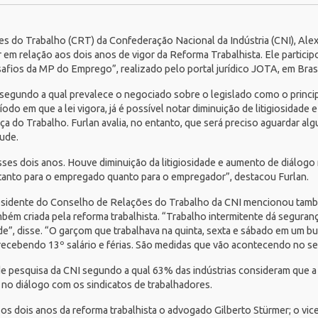
es do Trabalho (CRT) da
Confederação Nacional da Indústria (CNI)
, Ale
ar em relação aos dois anos de vigor da Reforma Trabalhista. Ele partici
afios da MP do Emprego”, realizado pelo portal jurídico
JOTA
, em Bras
 segundo a qual prevalece o negociado sobre o legislado como o princip
íodo em que a lei vigora, já é possível notar diminuição de litigiosidade
ça do Trabalho. Furlan avalia, no entanto, que será preciso aguardar alg
tude.
es dois anos. Houve diminuição da litigiosidade e aumento de diálogo 
 tanto para o empregado quanto para o empregador”, destacou Furlan.
esidente do Conselho de Relações do Trabalho da CNI mencionou tamb
mbém criada pela reforma trabalhista. “Trabalho intermitente dá seguran
ade”, disse. “O garçom que trabalhava na quinta, sexta e sábado em um b
 recebendo 13º salário e férias. São medidas que vão acontecendo no se
e pesquisa da CNI segundo a qual 63% das indústrias consideram que a
 no diálogo com os sindicatos de trabalhadores.
os dois anos da reforma trabalhista o advogado Gilberto Stürmer; o vi