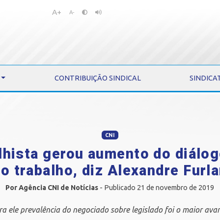
A+
Pular
Pular
A-
para
para
o
o
conteúdo
menu
CONTRIBUIÇÃO SINDICAL
SINDICA
CNI
lhista gerou aumento do diálog
o trabalho, diz Alexandre Furl
Por Agência CNI de Notícias
- Publicado 21 de novembro de 2019
ra ele prevalência do negociado sobre legislado foi o maior ava