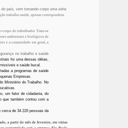
 do país, vem tomando corpo uma série
lação trabalho-saúde, apenas correspondem
-corpo do trabalhador. Trata-se
dores ambientais e biológicos de
entes e a comunidade em geral,
a
gurança no trabalho e saúde
triais foi uma dessas idéias,
missíveis e saúde bucal.
ltadas a programas de saúde
 Pequenas Empresas.
o Ministério do Trabalho. No
ducativas.
o, um fator de cidadania, do
ação que também contou com a
e cerca de 34.220 pessoas da
do, a partir do mês de fevereiro, em várias
 ser contemplada será a empresa São Paulo