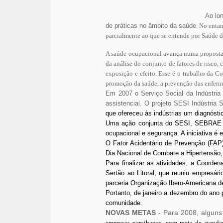
Ao lo
de práticas no âmbito da saúde
.
No entan
parcialmente ao que se entende por Saúde d
A saúde ocupacional avança numa proposta i
da análise do conjunto de fatores de risco,
exposição e efeito. Esse é o trabalho da 
promoção da saúde, a prevenção das enfermi
Em 2007 o Serviço Social da Indústri
assistencial. O projeto SESI Indústria
que ofereceu às indústrias um diagnóst
Uma ação conjunta do SESI, SEBRAE e 
ocupacional e segurança. A iniciativa 
O Fator Acidentário de Prevenção (FAP)
Dia Nacional de Combate a Hipertensão, 
Para finalizar as atividades, a Coorde
Sertão ao Litoral, que reuniu empresár
parceria Organização Ibero-Americana d
Portanto, de janeiro a dezembro do ano
comunidade.
NOVAS METAS
-
Para 2008, alguns 
empresas paraibanas, com meta de atender