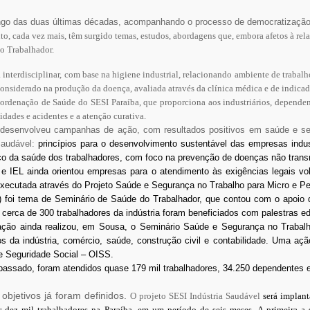
ngo das duas últimas décadas, acompanhando o processo de democratização
to, cada vez mais, têm surgido temas, estudos, abordagens que, embora afetos à re
o Trabalhador.
nterdisciplinar, com base na higiene industrial, relacionando ambiente de trabalho
 considerado na produção da doença, avaliada através da clínica médica e de indica
Coordenação de Saúde do SESI Paraíba, que proporciona aos industriários, depend
dades e acidentes e a atenção curativa.
a desenvolveu campanhas de ação, com resultados positivos em saúde e se
 Saudável:
princípios para o desenvolvimento sustentável das empresas indus
ico da saúde dos trabalhadores, com foco na prevenção de doenças não trans
IEL ainda orientou empresas para o atendimento às exigências legais vo
é executada através do Projeto Saúde e Segurança no Trabalho para Micro e
 foi tema de Seminário de Saúde do Trabalhador, que contou com o apoio d
cerca de 300 trabalhadores da indústria foram beneficiados com palestras e
nação ainda realizou, em Sousa, o Seminário Saúde e Segurança no Trabalh
ios da indústria, comércio, saúde, construção civil e contabilidade. Uma 
e Seguridade Social – OISS.
 passado, foram atendidos quase 179 mil trabalhadores, 34.250 dependentes 
objetivos já foram definidos.
O projeto SESI Indústria Saudável
será implanta
 dez mil trabalhadores na Paraíba, em um período de seis meses. A primeira a