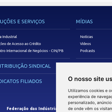
UÇÕES E SERVIÇOS
MÍDIAS
a Industrial
Notícias
leo de Acesso ao Crédito
Vídeos
tro Internacional de Negócios - CIN/PB
Podcasts
TRIBUIÇÃO SINDICAL
SAC
O nosso site u
DICATOS FILIADOS
Utilizamos cookies e o
experiência de navega
personalizado, anúncios
de onde vêm os visitan
Federação das Indústrias do Estado da Paraíba