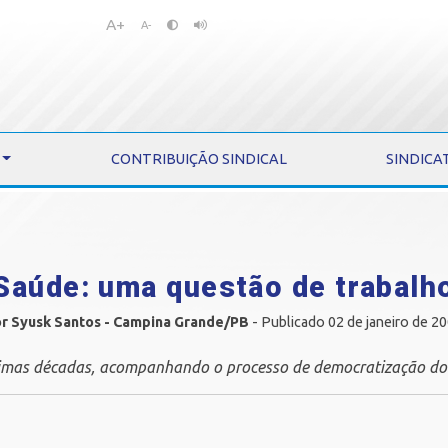
A+
Pular
Pular
A-
para
para
o
o
conteúdo
menu
CONTRIBUIÇÃO SINDICAL
SINDICA
Saúde: uma questão de trabalh
r Syusk Santos - Campina Grande/PB
- Publicado 02 de janeiro de 2
timas décadas, acompanhando o processo de democratização do