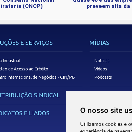
irataria (CNCP)
preveem alta da 
UÇÕES E SERVIÇOS
MÍDIAS
a Industrial
Notícias
leo de Acesso ao Crédito
Vídeos
tro Internacional de Negócios - CIN/PB
Podcasts
TRIBUIÇÃO SINDICAL
SAC
O nosso site u
DICATOS FILIADOS
Utilizamos cookies e o
experiência de navega