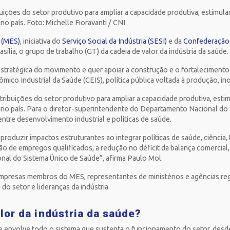
uições do setor produtivo para ampliar a capacidade produtiva, estimular
no país. Foto: Michelle Fioravanti / CNI
 (MES)
, iniciativa do
Serviço Social da Indústria (SESI)
e da
Confederação 
rasília, o grupo de trabalho (GT) da cadeia de valor da indústria da saúde.
a estratégica do movimento e quer apoiar a construção e o fortaleciment
o Industrial da Saúde (CEIS), política pública voltada à produção, i
ribuições do setor produtivo para ampliar a capacidade produtiva, estim
e no país. Para o diretor-superintendente do Departamento Nacional do 
entre desenvolvimento industrial e políticas de saúde.
oduzir impactos estruturantes ao integrar políticas de saúde, ciência,
ção de empregos qualificados, a redução no déficit da balança comercial
ional do Sistema Único de Saúde”, afirma Paulo Mol.
empresas membros do MES, representantes de ministérios e agências re
do setor e lideranças da indústria.
lor da indústria da saúde?
úde envolve todo o sistema que sustenta o funcionamento do setor, desde