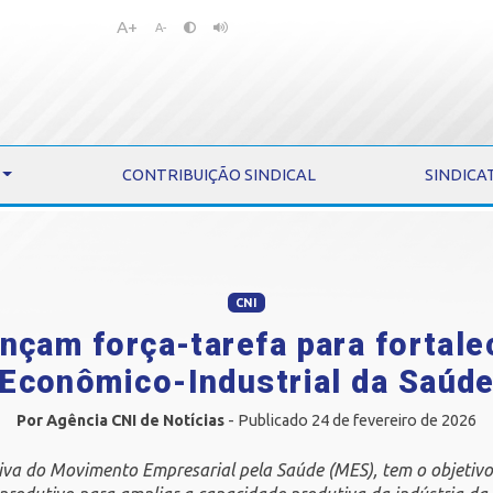
A+
Pular
Pular
A-
para
para
o
o
conteúdo
menu
CONTRIBUIÇÃO SINDICAL
SINDICA
CNI
ançam força-tarefa para fortal
Econômico-Industrial da Saúd
Por Agência CNI de Notícias
- Publicado 24 de fevereiro de 2026
tiva do Movimento Empresarial pela Saúde (MES), tem o objetivo