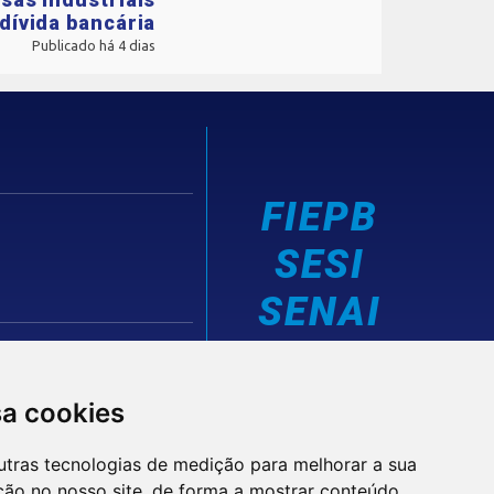
dívida bancária
Publicado há 4 dias
FIEPB
SESI
SENAI
IEL
sa cookies
utras tecnologias de medição para melhorar a sua
ção no nosso site, de forma a mostrar conteúdo