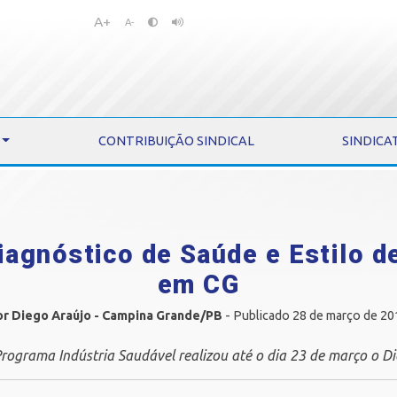
A+
Pular
Pular
A-
para
para
o
o
conteúdo
menu
CONTRIBUIÇÃO SINDICAL
SINDICA
Diagnóstico de Saúde e Estilo d
em CG
or Diego Araújo - Campina Grande/PB
- Publicado 28 de março de 20
Programa Indústria Saudável realizou até o dia 23 de março o D