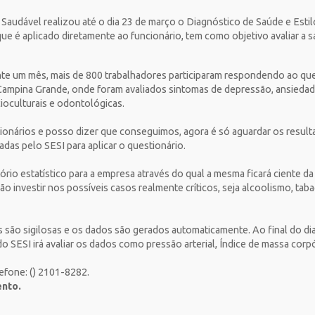
 Saudável realizou até o dia 23 de março o Diagnóstico de Saúde e Est
ue é aplicado diretamente ao funcionário, tem como objetivo avaliar a s
e um mês, mais de 800 trabalhadores participaram respondendo ao quest
e Campina Grande, onde foram avaliados sintomas de depressão, ansiedade
ioculturais e odontológicas.
ionários e posso dizer que conseguimos, agora é só aguardar os resulta
das pelo SESI para aplicar o questionário.
rio estatístico para a empresa através do qual a mesma ficará ciente da
ão investir nos possíveis casos realmente críticos, seja alcoolismo, tab
 são sigilosas e os dados são gerados automaticamente. Ao final do dia
 SESI irá avaliar os dados como pressão arterial, Índice de massa corpó
efone: () 2101-8282.
ento.