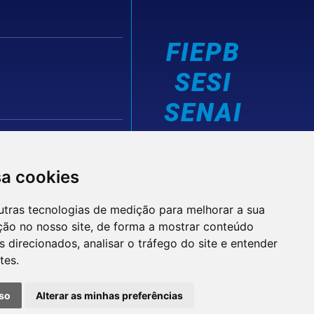
FIEPB
SESI
SENAI
IEL
sa cookies
utras tecnologias de medição para melhorar a sua
ção no nosso site, de forma a mostrar conteúdo
 direcionados, analisar o tráfego do site e entender
tes.
© 2026 FIEPB
Termos de Uso
so
Alterar as minhas preferências
Política de Privacidade