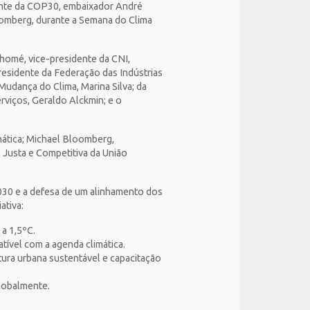
ente da COP30, embaixador André
oomberg, durante a Semana do Clima
Thomé, vice-presidente da CNI,
residente da Federação das Indústrias
Mudança do Clima, Marina Silva; da
erviços, Geraldo Alckmin; e o
mática; Michael Bloomberg,
 Justa e Competitiva da União
2030 e a defesa de um alinhamento dos
ativa:
 a 1,5ºC.
tível com a agenda climática.
tura urbana sustentável e capacitação
globalmente.