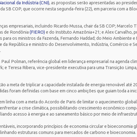
cional da Indústria (CNI)
, as propostas serão apresentadas ao presid
 da SB COP, que ocorre nesta segunda-feira (22), em parceria com a Bl
anças empresariais, incluindo Ricardo Mussa, chair da SB COP; Marcelo 
ias de Rondônia
(FIERO)
e do Instituto Amazônia+21; e Alex Carvalho, p
es para os ministros da Fazenda, Fernando Haddad; do Meio Ambiente e 
nte da República e ministro do Desenvolvimento, Indústria, Comércio e S
.
 Paul Polman, referência global em liderança empresarial na agenda cli
k; e Teresa Ribera, vice-presidente executiva para uma Transição Limpa,
o a meta de triplicar a capacidade instalada de energia renovável até 
das foram definidas com base em cinco ambições que guiam toda a inici
 em linha com a meta do Acordo de Paris de limitar o aquecimento global
nfrentar a crise climática, possibilitando crescimento econômico compa
mpliando acesso à energia e ao saneamento básico por meio de infraestru
tentáveis, incorporando princípios de economia circular e bioeconomia 
 alinhando estruturas comuns para mercados de carbono e bioeconomia.