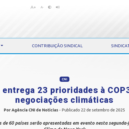
A+
Pular
Pular
A-
para
para
o
o
conteúdo
menu
CONTRIBUIÇÃO SINDICAL
SINDICA
CNI
 entrega 23 prioridades à COP
negociações climáticas
Por Agência CNI de Notícias
- Publicado 22 de setembro de 2025
 de 60 países serão apresentadas em evento nesta segunda-f