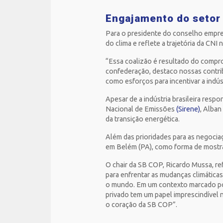
Engajamento do setor
Para o presidente do conselho empres
do clima e reflete a trajetória da CNI
“Essa coalizão é resultado do compro
confederação, destaco nossas contrib
como esforços para incentivar a indús
Apesar de a indústria brasileira res
Nacional de Emissões
(Sirene)
, Alban
da transição energética.
Além das prioridades para as negoci
em Belém (PA), como forma de mostra
O chair da SB COP, Ricardo Mussa, re
para enfrentar as mudanças climática
o mundo. Em um contexto marcado por p
privado tem um papel imprescindível 
o coração da SB COP”.