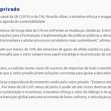
 privado
arial da SB COP30 e da CNI, Ricardo Alban, a iniciativa reforça o enga
 na agenda de sustentabilidade.
misso de longa data da CNI em enfrentar as mudanças climáticas. Entre 
uições para a formulação e implementação de políticas públicas e decis
tria brasileira a adotar processos produtivos mais sustentáveis”, afirma
ponder por menos de 10% das emissões de gases de efeito estufa no país
 ressalta que o setor sempre teve papel estratégico na promoção de so
ações, a coalizão reuniu cases de sucesso de empresas de todo o mund
r que o setor privado já tem soluções concretas para apoiar a descarb
força a importância do momento vivido pelo setor privado: “Estamos em
s. Por meio da SB COP, vimos de perto o poder de unir vozes diversas 
olarização e incertezas, a iniciativa reforça o valor do diálogo e da 
na transição global para uma economia de baixo carbono, e articulação 