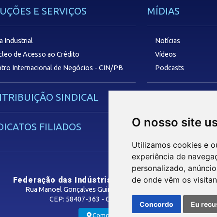
UÇÕES E SERVIÇOS
MÍDIAS
a Industrial
Notícias
leo de Acesso ao Crédito
Vídeos
tro Internacional de Negócios - CIN/PB
Podcasts
TRIBUIÇÃO SINDICAL
SAC
O nosso site u
DICATOS FILIADOS
Utilizamos cookies e o
experiência de navega
personalizado, anúncios
de onde vêm os visitan
Federação das Indústrias do Estado da Paraíba
Rua Manoel Gonçalves Guimarães, 195 - José Pinheiro
CEP: 58407-363 - Campina Grande-PB
Concordo
Eu recu
Como Chegar