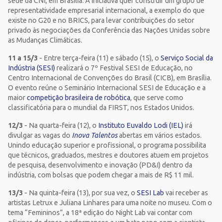
sede da CNI, em Brasília. A iniciativa quer construir um grupo de
representatividade empresarial internacional, a exemplo do que
existe no G20 e no BRICS, para levar contribuições do setor
privado às negociações da Conferência das Nações Unidas sobre
as Mudanças Climáticas.
11 a 15/3
- Entre terça-feira (11) e sábado (15), o
Serviço Social da
Indústria (SESI)
realizará o 7º Festival SESI de Educação, no
Centro Internacional de Convenções do Brasil (CICB), em Brasília.
O evento reúne o Seminário Internacional SESI de Educação e a
maior
competição brasileira de robótica
, que serve como
classificatória para o mundial da FIRST, nos Estados Unidos.
12/3
- Na quarta-feira (12), o
Instituto Euvaldo Lodi (IEL)
irá
divulgar as vagas do
Inova Talentos
abertas em vários estados.
Unindo educação superior e profissional, o programa possibilita
que técnicos, graduados, mestres e doutores atuem em projetos
de pesquisa, desenvolvimento e inovação (PD&I) dentro da
indústria, com bolsas que podem chegar a mais de R$ 11 mil.
13/3
- Na quinta-feira (13), por sua vez, o
SESI Lab
vai receber as
artistas Letrux e Juliana Linhares para uma noite no museu. Com o
tema “Femininos”, a 18ª edição do Night Lab vai contar com