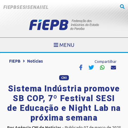
FIEPB
SESI
SENAI
IEL
MENU
FIEPB
Notícias
Compartilhar
CNI
Sistema Indústria promove
SB COP, 7º Festival SESI
de Educação e Night Lab na
próxima semana
Por Agência CNI de Notícias
- Publicado 07 de março de 2025