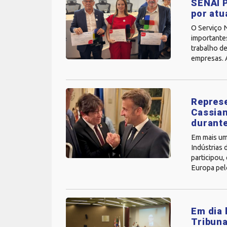
SENAI P
por atu
O Serviço N
importante
trabalho de
empresas. A
Represe
Cassian
durante
Em mais uma
Indústrias 
participou
Europa pelo
Em dia 
Tribuna