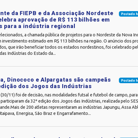
nte da FIEPB e da Associação Nordeste
Postado h
elebra aprovação de R$ 113 bilhões em
s para a indústria regional
ecionados, a chamada pública de projetos para o Nordeste da Nova Indú
m investimento estimado em R$ 113 bilhões na região. O anúncio dos pr
s, que irão beneficiar todos os estados nordestinos, foi celebrado pe
as Indústrias do Estado da...
a, Dinococo e Alpargatas são campeãs
Postado h
edição dos Jogos das Indústrias
30/11) foi de decisão, nas modalidades futsal e futebol de campo, para
 participaram da 32ª edição dos Jogos das Indústrias, realizada pelo SES
nde.Mais de 200 atletas representaram as indústrias Japungu, Assa Abl
taipava, Energisa, São Braz e Engarrafamento...