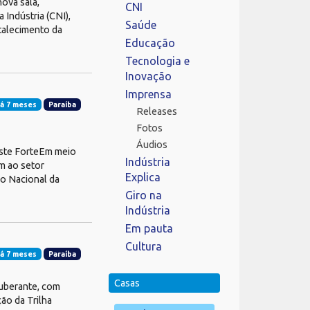
ova sala,
CNI
Indústria (CNI),
Saúde
rtalecimento da
Educação
Tecnologia e
Inovação
Imprensa
á 7 meses
Paraíba
Releases
Fotos
Áudios
este ForteEm meio
Indústria
m ao setor
Explica
ão Nacional da
Giro na
Indústria
Em pauta
Cultura
á 7 meses
Paraíba
Casas
xuberante, com
ção da Trilha