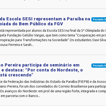
da Escola SESI representam a Paraíba na
Postado h
píada do Bem Público da FGV
stá representada por alunos da Escola SESI na final da 5ª Olimpíada do
pela Fundação Getúlio Vargas, que tem como tema “Cooperação em pro
inspiração para Transformações na Sociedade”.Os estudantes Davi Silva
usa Ferreira e Sarah...
o Pereira participa de seminário em
Postado h
a e destaca: “Por conta do Nordeste, o
está crescendo”
te da Federação das Indústrias do Estado da Paraíba (FIEPB) e da Asso
iano Pereira, foi um dos convidados do Correio Braziliense para participa
Os avanços do Nordeste: em prol de uma região forte, integrada e compe
em parceria com o Banco...