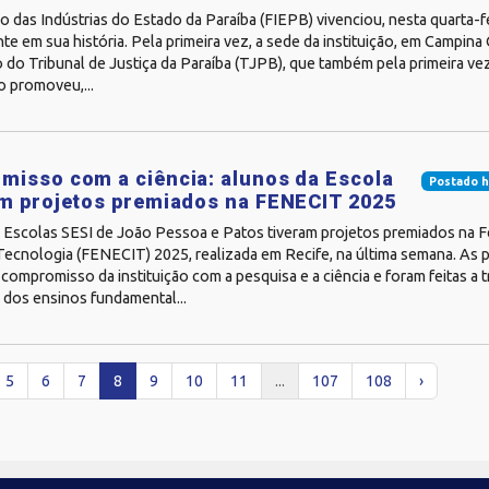
 das Indústrias do Estado da Paraíba (FIEPB) vivenciou, nesta quarta-fe
te em sua história. Pela primeira vez, a sede da instituição, em Campin
do Tribunal de Justiça da Paraíba (TJPB), que também pela primeira ve
 promoveu,...
isso com a ciência: alunos da Escola
Postado h
m projetos premiados na FENECIT 2025
 Escolas SESI de João Pessoa e Patos tiveram projetos premiados na F
 Tecnologia (FENECIT) 2025, realizada em Recife, na última semana. As
compromisso da instituição com a pesquisa e a ciência e foram feitas a 
 dos ensinos fundamental...
5
6
7
8
9
10
11
...
107
108
›