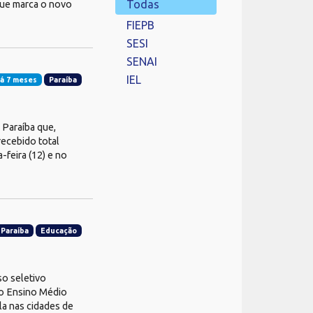
Todas
que marca o novo
FIEPB
SESI
SENAI
IEL
á 7 meses
Paraíba
 Paraíba que,
recebido total
-feira (12) e no
Paraíba
Educação
so seletivo
 do Ensino Médio
la nas cidades de