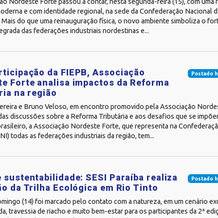
ão Nordeste Forte passou a contar, nesta segunda-feira (15), com uma n
oderna e com identidade regional, na sede da Confederação Nacional da 
. Mais do que uma reinauguração física, o novo ambiente simboliza o fo
egrada das federações industriais nordestinas e...
ticipação da FIEPB, Associação
Postado h
e Forte analisa impactos da Reforma
ria na região
ereira e Bruno Veloso, em encontro promovido pela Associação Nord
das discussões sobre a Reforma Tributária e aos desafios que se impõe
brasileiro, a Associação Nordeste Forte, que representa na Confederaç
CNI) todas as federações industriais da região, tem...
 sustentabilidade: SESI Paraíba realiza
Postado h
ão da Trilha Ecológica em Rio Tinto
omingo (14) foi marcado pelo contato com a natureza, em um cenário e
a, travessia de riacho e muito bem-estar para os participantes da 2ª edi