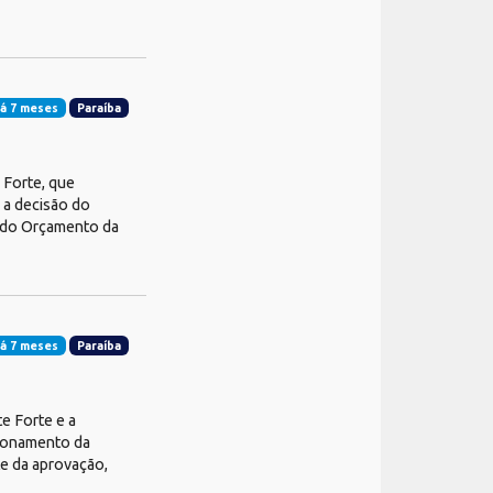
á 7 meses
Paraíba
 Forte, que
 a decisão do
 do Orçamento da
á 7 meses
Paraíba
 Forte e a
cionamento da
te da aprovação,