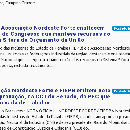
a, Campina Grande,...
 Associação Nordeste Forte enaltecem
Postado h
o do Congresso que manteve recursos do
 S fora do Orçamento da União
o das Indústrias do Estado da Paraíba (FIEPB) e a Associação Nordeste
na CNI todas as federações industriais da região, destacam e enaltecem
Nacional que assegurou a manutenção dos recursos do Sistema S fora
posta, incluída inicialmente...
ção Nordeste Forte e FIEPB emitem nota
Postado h
provação, na CCJ do Senado, da PEC que
ornada de trabalho
eio Braziliense NOTA OFICIAL - NORDESTE FORTE / FIEPBA Nordeste
das Indústrias do Estado da Paraíba (FIEPB) manifestam apoio ao posi
o Nacional da Indústria (CNI) e de seu presidente, Ricardo Alban, dian
ão de Constituição, Justiça e Cidadania (CCJ) do...