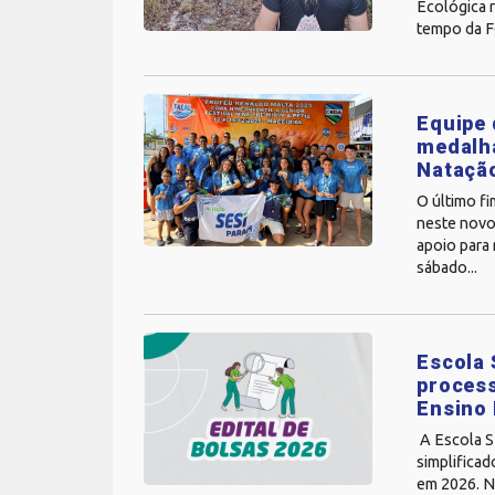
Ecológica 
tempo da F
Equipe 
medalha
Nataçã
O último fi
neste novo
apoio para 
sábado...
Escola 
process
Ensino
A Escola SE
simplificad
em 2026. Ne