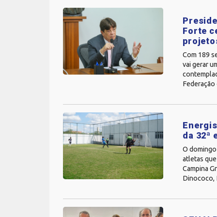
Preside
Forte c
projeto
Com 189 sel
vai gerar u
contemplado
Federação d
Energis
da 32ª 
O domingo (
atletas que
Campina Gra
Dinococo, I