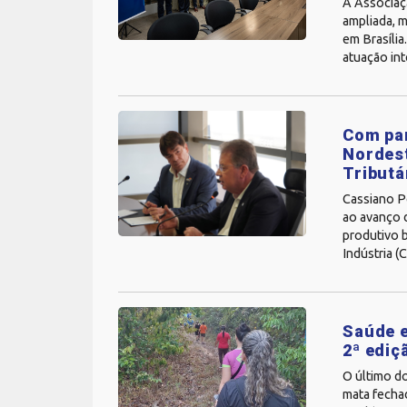
A Associaç
ampliada, m
em Brasília
atuação int
Com par
Nordest
Tributá
Cassiano P
ao avanço 
produtivo 
Indústria (
Saúde e
2ª ediç
O último d
mata fechad