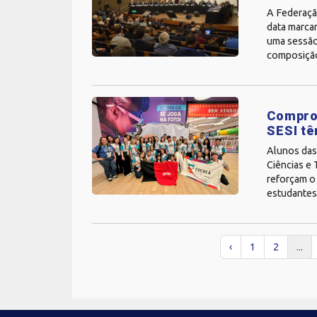
A Federação
data marcan
uma sessão 
composição
Comprom
SESI tê
Alunos das
Ciências e
reforçam o 
estudantes
‹
1
2
...