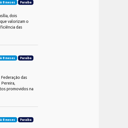
á 8 meses
Paraíba
ília, dois
 que valorizam o
ficiência das
á 8 meses
Paraíba
a Federação das
 Pereira,
entos promovidos na
á 8 meses
Paraíba