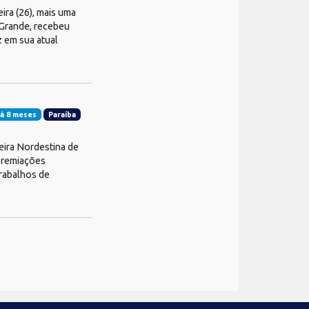
ira (26), mais uma
a Grande, recebeu
z em sua atual
á 8 meses
Paraíba
eira Nordestina de
 premiações
trabalhos de