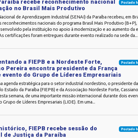
araíba recebe reconhecimento nacional
Postado h
ação no Brasil Mais Produtivo
acional de Aprendizagem Industrial (SENAI) da Paraíba recebeu, em Bras
s reconhecimentos nacionais do programa Brasil Mais Produtivo (B+P),
senvolvido pela instituição no apoio à modernização e ao aumento da e
s certificações foram entregues durante evento realizado na sede da...
ntando a FIEPB e a Nordeste Forte,
Postado h
o Pereira encontra presidente da França
 evento do Grupo de Líderes Empresariais
 agenda estratégica para o setor industrial nordestino, o presidente d
do Estado da Paraíba (FIEPB) e da Associação Nordeste Forte, Cassiano
, esta semana, de uma importante missão internacional durante dois ev
 Grupo de Líderes Empresariais (LIDE). Em uma...
histórico, FIEPB recebe sessão do
Postado h
l de Justiça da Paraíba