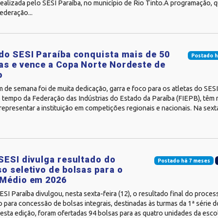
realizada pelo SESI Paraíba, no município de Rio Tinto.A programação, 
ederação...
do SESI Paraíba conquista mais de 50
Postado h
s e vence a Copa Norte Nordeste de
o
m de semana foi de muita dedicação, garra e foco para os atletas do SESI
 tempo da Federação das Indústrias do Estado da Paraíba (FIEPB), têm 
representar a instituição em competições regionais e nacionais. Na sexta
SESI divulga resultado do
Postado há 7 meses
o seletivo de bolsas para o
 Médio em 2026
SI Paraíba divulgou, nesta sexta-feira (12), o resultado final do proces
o para concessão de bolsas integrais, destinadas às turmas da 1ª série
sta edição, foram ofertadas 94 bolsas para as quatro unidades da esco