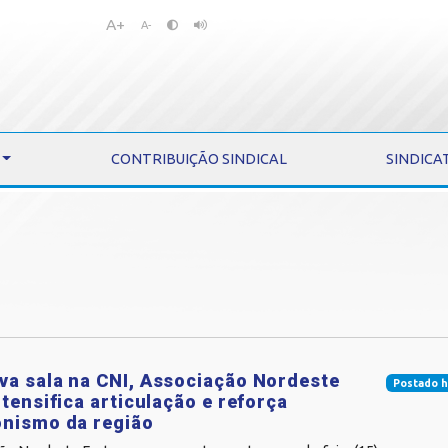
A+
Pular
Pular
A-
para
para
o
o
conteúdo
menu
CONTRIBUIÇÃO SINDICAL
SINDICA
a sala na CNI, Associação Nordeste
Postado h
ntensifica articulação e reforça
onismo da região