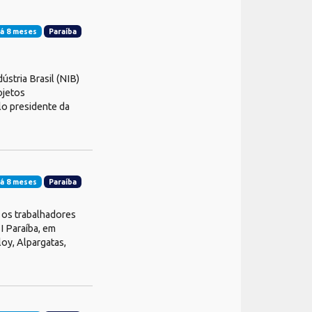
á 8 meses
Paraíba
stria Brasil (NIB)
ojetos
lo presidente da
á 8 meses
Paraíba
 os trabalhadores
I Paraíba, em
oy, Alpargatas,