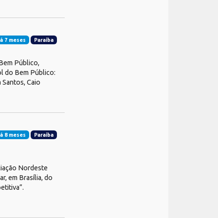
á 7 meses
Paraíba
 Bem Público,
l do Bem Público:
 Santos, Caio
á 8 meses
Paraíba
ciação Nordeste
r, em Brasília, do
titiva”.