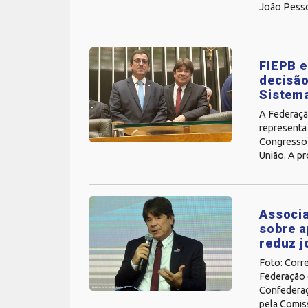
João Pesso
FIEPB e
decisã
Sistema
A Federaçã
representa 
Congresso 
União. A pro
Associa
sobre a
reduz j
Foto: Corr
Federação 
Confederaçã
pela Comiss