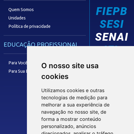
FIEPB
Quem Somos
Unidades
SESI
Política de privacidade
SENAI
EDUCAÇÃO PROFISSIONAL
IEL
Para Você
O nosso site usa
Para Sua Empresa
cookies
FACULDADE
Utilizamos cookies e outras
tecnologias de medição para
melhorar a sua experiência de
Siga nossas Redes Sociais
TECNOLOGIA E INOVAÇÃO
navegação no nosso site, de
forma a mostrar conteúdo
personalizado, anúncios
Eficiência Operacional
INTRANET
direcionados, analisar o tráfego