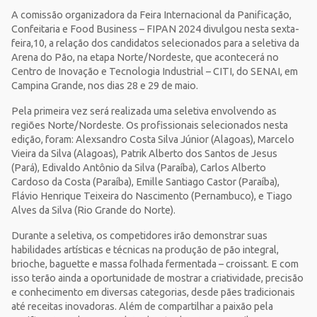
A comissão organizadora da Feira Internacional da Panificação,
Confeitaria e Food Business – FIPAN 2024 divulgou nesta sexta-
feira,10, a relação dos candidatos selecionados para a seletiva da
Arena do Pão, na etapa Norte/Nordeste, que acontecerá no
Centro de Inovação e Tecnologia Industrial – CITI, do SENAI, em
Campina Grande, nos dias 28 e 29 de maio.
Pela primeira vez será realizada uma seletiva envolvendo as
regiões Norte/Nordeste. Os profissionais selecionados nesta
edição, foram: Alexsandro Costa Silva Júnior (Alagoas), Marcelo
Vieira da Silva (Alagoas), Patrik Alberto dos Santos de Jesus
(Pará), Edivaldo Antônio da Silva (Paraíba), Carlos Alberto
Cardoso da Costa (Paraíba), Emille Santiago Castor (Paraíba),
Flávio Henrique Teixeira do Nascimento (Pernambuco), e Tiago
Alves da Silva (Rio Grande do Norte).
Durante a seletiva, os competidores irão demonstrar suas
habilidades artísticas e técnicas na produção de pão integral,
brioche, baguette e massa folhada fermentada – croissant. E com
isso terão ainda a oportunidade de mostrar a criatividade, precisão
e conhecimento em diversas categorias, desde pães tradicionais
até receitas inovadoras. Além de compartilhar a paixão pela