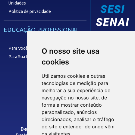
Unidades
SESI
Política de privacidade
SENAI
EDUCAÇÃO PROFISSIONAL
IEL
Para Você
O nosso site usa
Para Sua Empresa
cookies
FACULDADE
Utilizamos cookies e outras
tecnologias de medição para
melhorar a sua experiência de
Siga nossas Redes Sociais
TECNOLOGIA E INOVAÇÃO
navegação no nosso site, de
forma a mostrar conteúdo
personalizado, anúncios
Eficiência Operacional
INTRANET
direcionados, analisar o tráfego
Têxtil e Confecção
do site e entender de onde vêm
Departamento Regional do SENAI/PB
os visitantes.