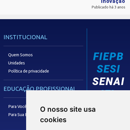
inovação
Publicado há 3 anos
INSTITUCIONAL
FIEPB
Quem Somos
Unidades
SESI
Política de privacidade
SENAI
EDUCAÇÃO PROFISSIONAL
IEL
Para Você
O nosso site usa
Para Sua Empresa
cookies