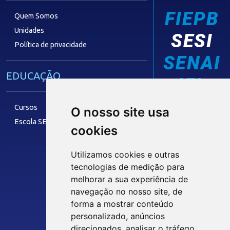
FIEPB
Quem Somos
Unidades
SESI
Política de privacidade
SENAI
EDUCAÇÃO
IEL
Cursos
O nosso site usa
Escola SESI
cookies
LAZER
Utilizamos cookies e outras
tecnologias de medição para
Siga nossas Redes Sociais
melhorar a sua experiência de
Museu Digital
navegação no nosso site, de
Hotel SESI
forma a mostrar conteúdo
personalizado, anúncios
INTRANET
direcionados, analisar o tráfego
SST