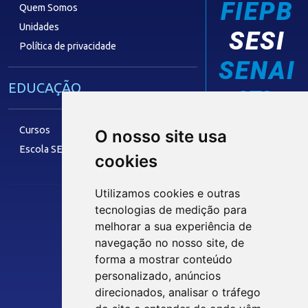
FIEPB
Quem Somos
Unidades
SESI
Política de privacidade
SENAI
EDUCAÇÃO
IEL
Cursos
O nosso site usa
Escola SESI
cookies
LAZER
Utilizamos cookies e outras
tecnologias de medição para
Siga nossas Redes Sociais
melhorar a sua experiência de
Museu Digital
navegação no nosso site, de
Hotel SESI
forma a mostrar conteúdo
personalizado, anúncios
INTRANET
direcionados, analisar o tráfego
SST