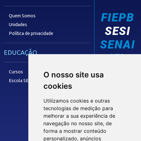
FIEPB
Quem Somos
Unidades
SESI
Política de privacidade
SENAI
EDUCAÇÃO
IEL
Cursos
O nosso site usa
Escola SESI
cookies
LAZER
Utilizamos cookies e outras
tecnologias de medição para
melhorar a sua experiência de
Siga nossas Redes Sociais
Museu Digital
navegação no nosso site, de
Hotel SESI
forma a mostrar conteúdo
personalizado, anúncios
INTRANET