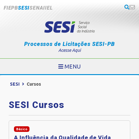
FIEPB
SESI
SENAI
IEL
Processos de Licitações SESI-PB
Acesse Aqui
MENU
SESI
Cursos
SESI Cursos
Básico
A Influência da Qualidade de Vida