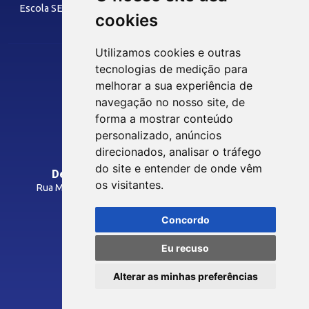
Escola SESI
cookies
LAZER
Utilizamos cookies e outras
tecnologias de medição para
melhorar a sua experiência de
Siga nossas Redes Sociais
Museu Digital
navegação no nosso site, de
Hotel SESI
forma a mostrar conteúdo
personalizado, anúncios
INTRANET
direcionados, analisar o tráfego
SST
do site e entender de onde vêm
Departamento Regional do SESI/PB
os visitantes.
Rua Manoel Gonçalves Guimarães, 195 - José Pinheiro
Programas Legais
CEP: 58407-363 - Campina Grande-PB
Inspeções
Concordo
Como Chegar
Laudos Técnicos
Eu recuso
Avaliações Ocupacionais
© 2026 FIEPB
Cursos NRs
Alterar as minhas preferências
Termos de Uso
SESI Viva +
Política de Privacidade