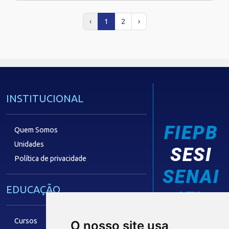
‹
1
2
›
INSTITUCIONAL
FIEPB
Quem Somos
Unidades
SESI
Política de privacidade
SENAI
EDUCAÇÃO
IEL
Cursos
O nosso site usa