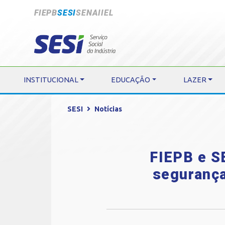
FIEPB
SESI
SENAI
IEL
INSTITUCIONAL
EDUCAÇÃO
LAZER
SESI
Notícias
FIEPB e S
segurança