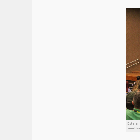
Este an
saudáve