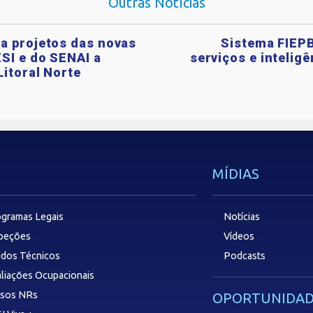
Outras Notícias
a projetos das novas
Sistema FIEPB
SI e do SENAI a
serviços e intelig
Litoral Norte
MÍDIAS
gramas Legais
Notícias
speções
Vídeos
dos Técnicos
Podcasts
liações Ocupacionais
rsos NRs
OPORTUNIDAD