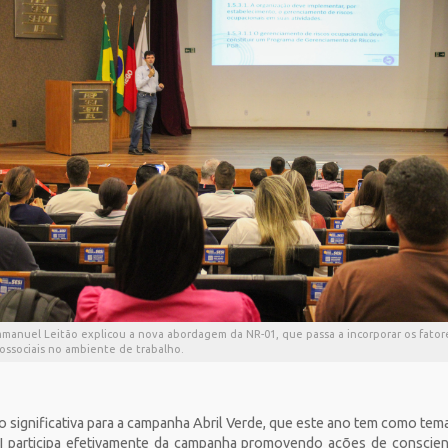
mmanuel Leitão explicou a nova abordagem da NR-01, que passa a incorporar os fator
cossociais no ambiente de trabalho.
 significativa para a campanha Abril Verde, que este ano tem como tem
I participa efetivamente da campanha promovendo ações de conscien