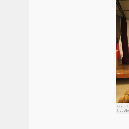
O audit
trabalh