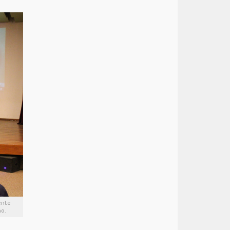
ente
ho.