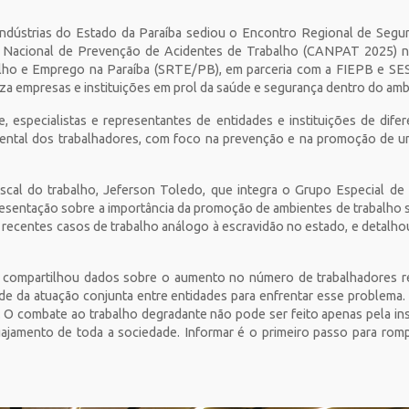
Indústrias do Estado da Paraíba sediou o Encontro Regional de Segur
Nacional de Prevenção de Acidentes de Trabalho (CANPAT 2025) n
lho e Emprego na Paraíba (SRTE/PB), em parceria com a FIEPB e SES
iza empresas e instituições em prol da saúde e segurança dentro do amb
 especialistas e representantes de entidades e instituições de difer
 mental dos trabalhadores, com foco na prevenção e na promoção de u
fiscal do trabalho, Jeferson Toledo, que integra o Grupo Especial d
resentação sobre a importância da promoção de ambientes de trabalho 
s recentes casos de trabalho análogo à escravidão no estado, e detalho
n compartilhou dados sobre o aumento no número de trabalhadores r
de da atuação conjunta entre entidades para enfrentar esse problem
. O combate ao trabalho degradante não pode ser feito apenas pela in
ajamento de toda a sociedade. Informar é o primeiro passo para romp