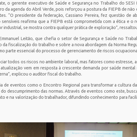
ate, o gerente executivo de Saúde e Segurança no Trabalho do SESI P
ro da agenda do Abril Verde, pois reforçou a postura da FIEPB de nã
es. “O presidente da federação, Cassiano Pereira, fez questão de abri
 sensíveis reafirma que a FIEPB está comprometida com a ética e o re
 industrial, se mostra contra qualquer prática de exploração”, ressalto
os Emmanuel Leitão, que chefia o setor de Segurança e Saúde no Trab
do da fiscalização do trabalho e sobre a nova abordagem da Norma Reg
omo parte essencial do processo de gerenciamento de riscos ocupaciona
enciar todos os riscos no ambiente laboral, mas fatores como estresse,
 atualização vem em resposta à crescente demanda por saúde mental
rna”, explicou o auditor fiscal do trabalho.
a de eventos como o Encontro Regional para transformar a cultura d
e do descumprimento das normas. Através de eventos como este, busc
o e na valorização do trabalhador, difundindo conhecimento para facili