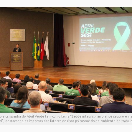
o a campanha do Abril Verde tem como tema “Saúde integral - ambiente seguro e m
l”, destacando os impactos dos fatores de risco psicossociais no ambiente de trabal