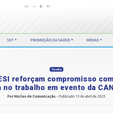
A+
Pular
Pular
A-
para
para
o
o
conteúdo
menu
SST
PROMOÇÃO DA SAÚDE
MÍDIAS
Paraíba
ESI reforçam compromisso com
 no trabalho em evento da C
Por Núcleo de Comunicação
- Publicado 15 de abril de 2025