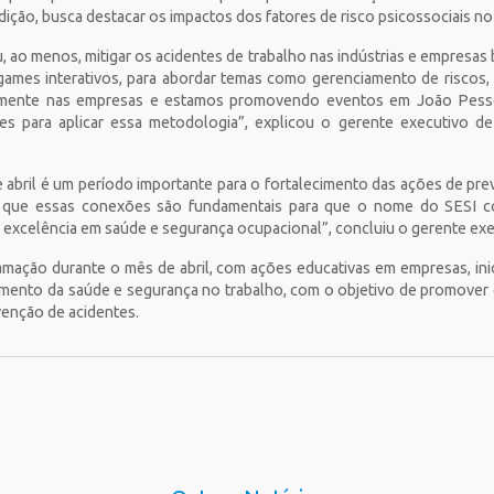
dição, busca destacar os impactos dos fatores de risco psicossociais n
, ao menos, mitigar os acidentes de trabalho nas indústrias e empresas b
 games interativos, para abordar temas como gerenciamento de riscos,
amente nas empresas e estamos promovendo eventos em João Pesso
es para aplicar essa metodologia”, explicou o gerente executivo d
abril é um período importante para o fortalecimento das ações de p
os que essas conexões são fundamentais para que o nome do SESI c
 excelência em saúde e segurança ocupacional”, concluiu o gerente ex
ação durante o mês de abril, com ações educativas em empresas, inici
imento da saúde e segurança no trabalho, com o objetivo de promover
evenção de acidentes.