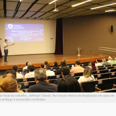
or fiscal do trabalho, Jeferson Toledo, fez trouxe relatos da fiscalização em casos de
o análogo à escravidão na Paraíba.