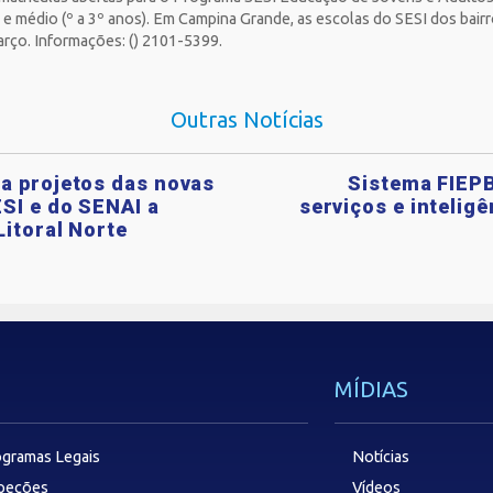
) e médio (º a 3º anos). Em Campina Grande, as escolas do SESI dos bair
arço. Informações: () 2101-5399.
Outras Notícias
a projetos das novas
Sistema FIEPB
SI e do SENAI a
serviços e intelig
Litoral Norte
MÍDIAS
gramas Legais
Notícias
speções
Vídeos