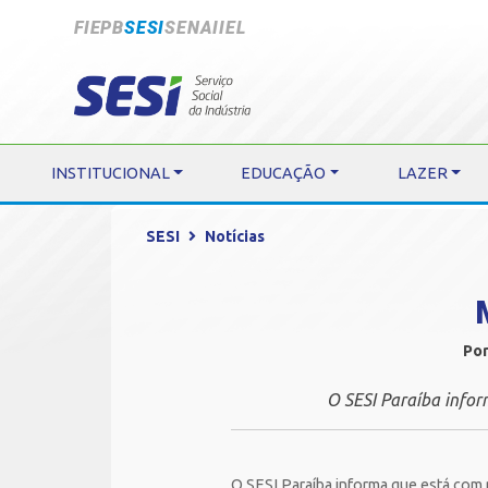
FIEPB
SESI
SENAI
IEL
INSTITUCIONAL
EDUCAÇÃO
LAZER
SESI
Notícias
Por
O SESI Paraíba info
O SESI Paraíba informa que está com