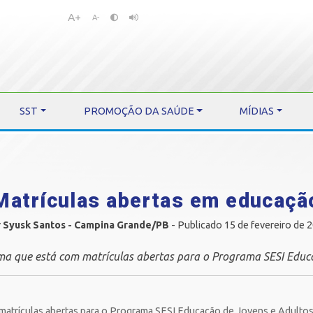
A+
Pular
Pular
A-
para
para
o
o
conteúdo
menu
SST
PROMOÇÃO DA SAÚDE
MÍDIAS
Matrículas abertas em educaçã
 Syusk Santos - Campina Grande/PB
- Publicado 15 de fevereiro de 
rma que está com matrículas abertas para o Programa SESI Educ
 matrículas abertas para o Programa SESI Educação de Jovens e Adultos