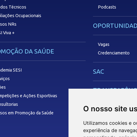
dos Técnicos
Podcasts
liações Ocupacionais
rsos NRs
OPORTUNIDAD
I Viva +
Vagas
OMOÇÃO DA SAÚDE
Credenciamento
demia SESI
SAC
viços
ões
TRANSPARÊNC
petições e Ações Esportivas
sultorias
O nosso site u
rsos em Promoção da Saúde
Utilizamos cookies e o
experiência de navega