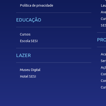
Política de privacidade
Lau
Ava
Cu
EDUCAÇÃO
SES
Cursos
PR
Escola SESI
Aca
LAZER
Ser
Aç
Museu Digital
Com
Hotel SESI
Con
Cu