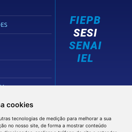
FIEPB
ES
SESI
SENAI
IEL
IA
sa cookies
utras tecnologias de medição para melhorar a sua
ção no nosso site, de forma a mostrar conteúdo