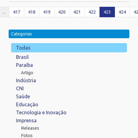
...
417
418
419
420
421
422
423
424
4
Categorias
Todas
Brasil
Paraíba
Artigo
Indústria
CNI
Saúde
Educação
Tecnologia e Inovação
Imprensa
Releases
Fotos