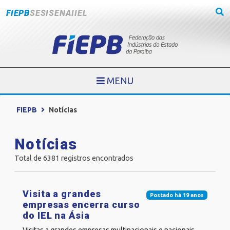
FIEPB
SESI
SENAI
IEL
MENU
FIEPB
Notícias
Notícias
Total de 6381 registros encontrados
Visita a grandes
Postado há 19 anos
empresas encerra curso
do IEL na Ásia