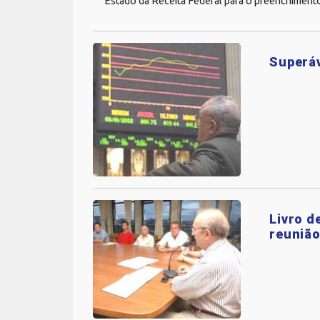
Estado da Receita Federal para o preenchimento
Superáv
Livro d
reunião