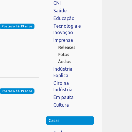
CNI
Saúde
Educação
Tecnologia e
Postado há 19 anos
Inovação
Imprensa
Releases
Fotos
Áudios
Indústria
Explica
Giro na
Indústria
Postado há 19 anos
Em pauta
Cultura
Casas