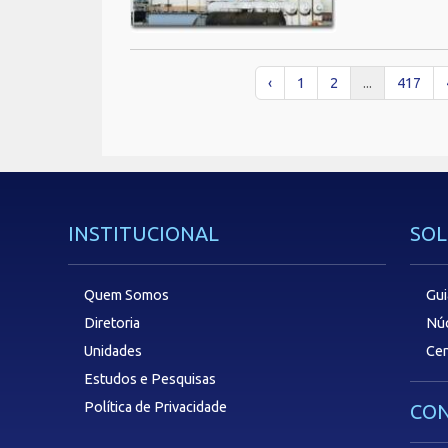
‹
1
2
...
417
INSTITUCIONAL
SOL
Quem Somos
Gui
Diretoria
Núc
Unidades
Cen
Estudos e Pesquisas
Política de Privacidade
CON