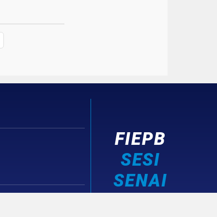
FIEPB
SESI
SENAI
IEL