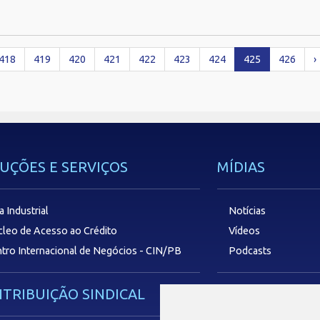
418
419
420
421
422
423
424
425
426
›
UÇÕES E SERVIÇOS
MÍDIAS
a Industrial
Notícias
leo de Acesso ao Crédito
Vídeos
tro Internacional de Negócios - CIN/PB
Podcasts
TRIBUIÇÃO SINDICAL
SAC