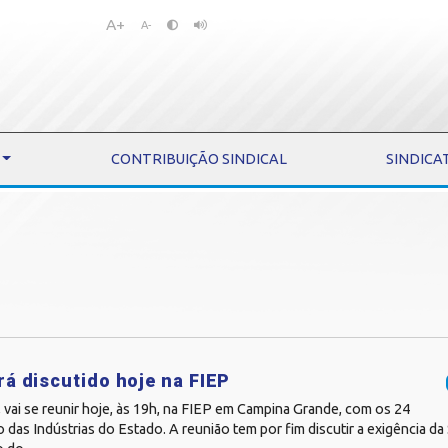
A+
Pular
Pular
A-
para
para
o
o
conteúdo
menu
CONTRIBUIÇÃO SINDICAL
SINDICA
rá discutido hoje na FIEP
, vai se reunir hoje, às 19h, na FIEP em Campina Grande, com os 24
 das Indústrias do Estado. A reunião tem por fim discutir a exigência da