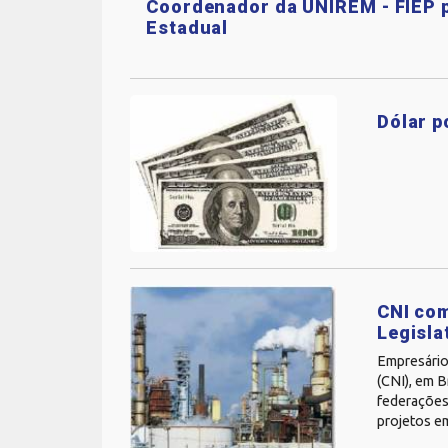
Coordenador da UNIREM - FIEP p
Estadual
Dólar p
CNI com
Legisla
Empresários
(CNI), em B
federações 
projetos em