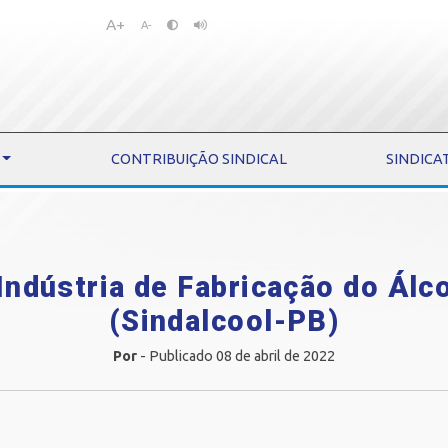
A+
Pular
Pular
A-
para
para
o
o
conteúdo
menu
CONTRIBUIÇÃO SINDICAL
SINDICA
Indústria de Fabricação do Álc
(Sindalcool-PB)
Por
- Publicado 08 de abril de 2022